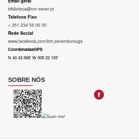
Email geral
biblioteca@cm-sever.pt
Telefone Fixo
+ 351 234 55 00 30
Rede Social
www
.
facebook
.
com/bm
.
severdovouga
CoordenadasGPS
N 40 43.968' W 008 22.193'
SOBRE NÓS