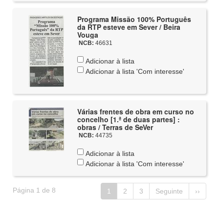
Programa Missão 100% Português
da RTP esteve em Sever / Beira
Vouga
NCB:
46631
Adicionar à lista
Adicionar à lista 'Com interesse'
Várias frentes de obra em curso no
concelho [1.ª de duas partes] :
obras / Terras de SeVer
NCB:
44735
Adicionar à lista
Adicionar à lista 'Com interesse'
Página 1 de 8
1
2
3
Seguinte
››