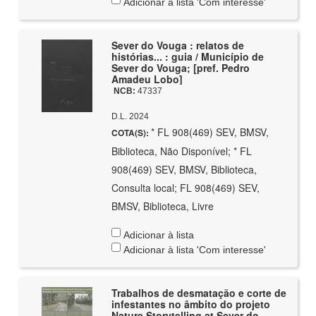
Adicionar à lista 'Com interesse'
Sever do Vouga : relatos de
histórias... : guia / Município de
Sever do Vouga; [pref. Pedro
Amadeu Lobo]
NCB:
47337
D.L. 2024
* FL 908(469) SEV, BMSV,
COTA(S):
Biblioteca, Não Disponível; * FL
908(469) SEV, BMSV, Biblioteca,
Consulta local; FL 908(469) SEV,
BMSV, Biblioteca, Livre
Adicionar à lista
Adicionar à lista 'Com interesse'
Trabalhos de desmatação e corte de
infestantes no âmbito do projeto
Nature Storytelling at Sever do