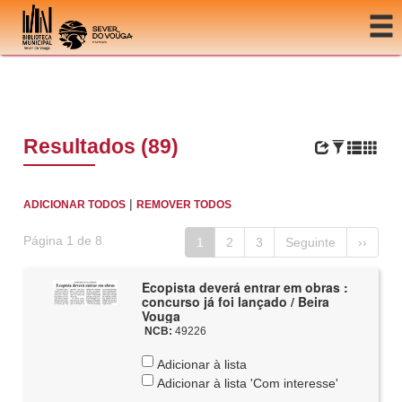
Ir para o conteúdo
Resultados (89)
|
ADICIONAR TODOS
REMOVER TODOS
Página 1 de 8
1
2
3
Seguinte
››
Ecopista deverá entrar em obras :
concurso já foi lançado / Beira
Vouga
NCB:
49226
Adicionar à lista
Adicionar à lista 'Com interesse'