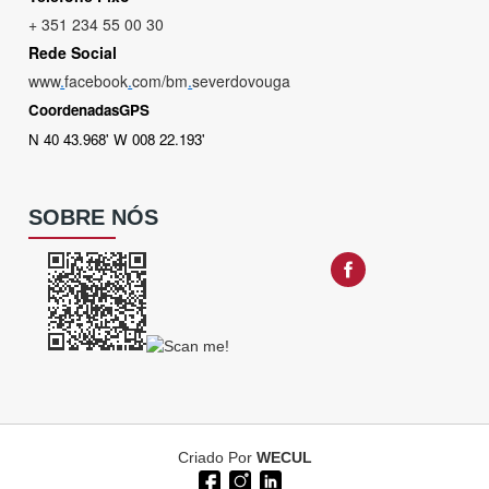
+ 351 234 55 00 30
Rede Social
www
.
facebook
.
com/bm
.
severdovouga
CoordenadasGPS
N 40 43.968' W 008 22.193'
SOBRE NÓS
Criado Por
WECUL