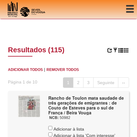
Ir para o conteúdo
Resultados (115)
|
ADICIONAR TODOS
REMOVER TODOS
Página 1 de 10
1
2
3
Seguinte
››
Rancho de Toulon mata saudade de
três gerações de emigrantes : de
Couto de Esteves para o sul de
França / Beira Vouga
NCB:
50982
Adicionar à lista
Adicionar à lista 'Com interesse'