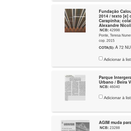
Fundação Calous
2014 / texto [e
Carapinha; colab
Alexandre Nicoli
NCB:
42998
Ponte, Teresa Nune
cop. 2015
A 72 NUN
COTA(S):
Adicionar à lis
Parque Interger
Urbano / Beira 
NCB:
46040
Adicionar à lis
AGIM muda para
NCB:
23288