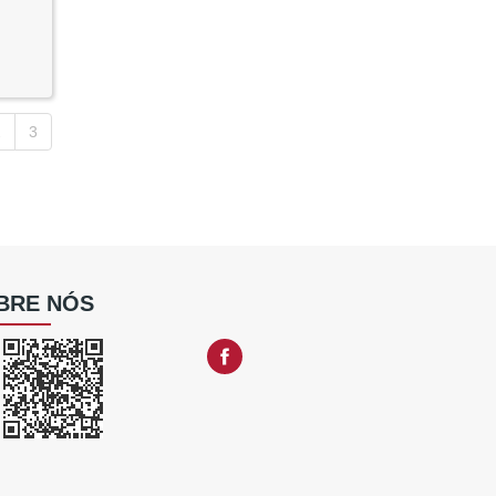
2
3
BRE NÓS