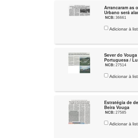
Arrancaram as o
Urbano será ala
NCB:
36661
Adicionar à lis
Sever do Vouga 
Portuguesa / L
NCB:
27514
Adicionar à lis
Estratégia de d
Beira Vouga
NCB:
27585
Adicionar à lis