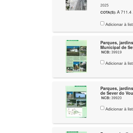
2025
A 711.4 
COTA(S):
Adicionar à lis
Parques, jardins
Municipal de S
NCB:
39919
Adicionar à lis
Parques, jardins
de Sever do Vo
NCB:
39920
Adicionar à lis