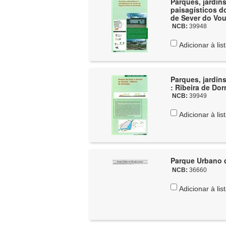
Parques, jardins e espaços 
paisagísticos d
de Sever do Vo
NCB:
39948
Adicionar à lis
Parques, jardins e espaços verdes
: Ribeira de Do
NCB:
39949
Adicionar à lis
Parque Urbano d
NCB:
36660
Adicionar à lis