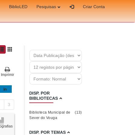
BiblioLED
Pesquisas
Criar Conta
Imprimir
DISP. POR
BIBLIOTECAS
2
3
Biblioteca Municipal de
(13)
Sever do Vouga
grafias
DISP. POR TEMAS