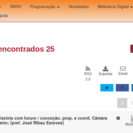
RBSV
Programação
Novidades
Biblioteca Digital
juda
encontrados 25
Email
Exportar
RSS
2.0
1
istória com futuro / conceção, prop. e coord. Câmara
eiro; [pref. José Ribau Esteves]
Mono