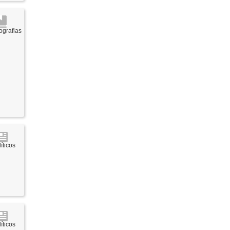
grafias
íticos
íticos