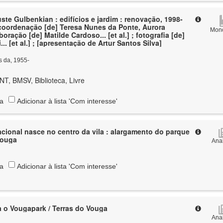
te Gulbenkian : edifícios e jardim : renovação, 1998-
] coordenação [de] Teresa Nunes da Ponte, Aurora
Mono
oração [de] Matilde Cardoso... [et al.] ; fotografia [de]
... [et al.] ; [apresentação de Artur Santos Silva]
s da, 1955-
T, BMSV, Biblioteca, Livre
ta
Adicionar à lista 'Com interesse'
acional nasce no centro da vila : alargamento do parque
Vouga
Anal
ta
Adicionar à lista 'Com interesse'
 o Vougapark / Terras do Vouga
Anal