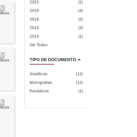
2025
(1)
2019
(4)
íticos
2018
(2)
2015
(3)
2014
(1)
Ver Todos
TIPO DE DOCUMENTO
íticos
Analíticos
(12)
Monografias
(12)
Periódicos
(1)
íticos