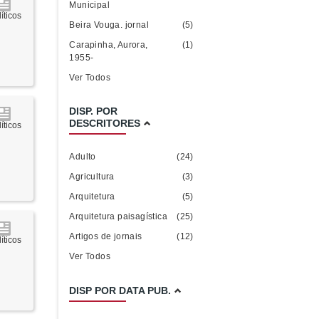
Municipal
íticos
Beira Vouga. jornal
(5)
Carapinha, Aurora,
(1)
1955-
Ver Todos
DISP. POR
DESCRITORES
íticos
Adulto
(24)
Agricultura
(3)
Arquitetura
(5)
Arquitetura paisagística
(25)
Artigos de jornais
(12)
íticos
Ver Todos
DISP POR DATA PUB.