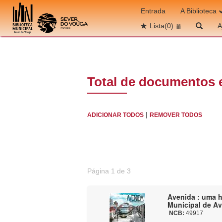
Ir para o conteúdo
Entrada
A Biblioteca
Lista
(0)
A
Total de documentos 
|
ADICIONAR TODOS
REMOVER TODOS
Página 1 de 3
Avenida : uma h
Municipal de Av
NCB:
49917