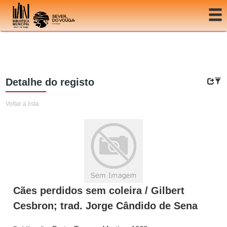
Ir para o conteúdo
Detalhe do registo
Voltar à lista
Cães perdidos sem coleira / Gilbert
Cesbron; trad. Jorge Cândido de Sena