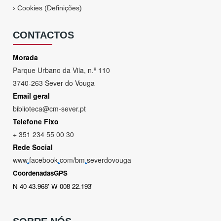
›
Cookies (Definições)
CONTACTOS
Morada
Parque Urbano da Vila, n.º 110
3740-263 Sever do Vouga
Email geral
biblioteca@cm-sever.pt
Telefone Fixo
+ 351 234 55 00 30
Rede Social
www
.
facebook
.
com/bm
.
severdovouga
CoordenadasGPS
N 40 43.968' W 008 22.193'