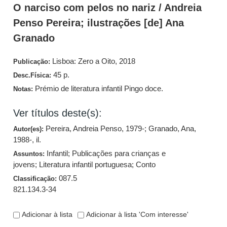
O narciso com pelos no nariz / Andreia
Penso Pereira; ilustrações [de] Ana
Granado
Lisboa: Zero a Oito, 2018
Publicação:
45 p.
Desc.Física:
Prémio de literatura infantil Pingo doce.
Notas:
Ver títulos deste(s):
Pereira, Andreia Penso, 1979-
;
Granado, Ana,
Autor(es):
1988-, il.
Infantil
;
Publicações para crianças e
Assuntos:
jovens
;
Literatura infantil portuguesa
;
Conto
087.5
Classificação:
821.134.3-34
Adicionar à lista
Adicionar à lista 'Com interesse'