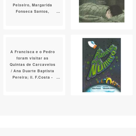
Peixeiro, Margarida
Fonseca Santos,
Rosário Padinha
Ribeiro; ilustrações
[de] Carla Nazareth
A Francisca e o Pedro
foram visitar as
Quintas de Carcavelos
/ Ana Duarte Baptista
Pereira; il. F.Costa -
Oficina de Museus