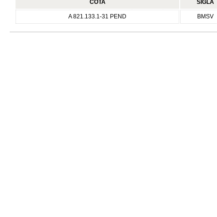
COTA
SIGLA
A 821.133.1-31 PEND
BMSV