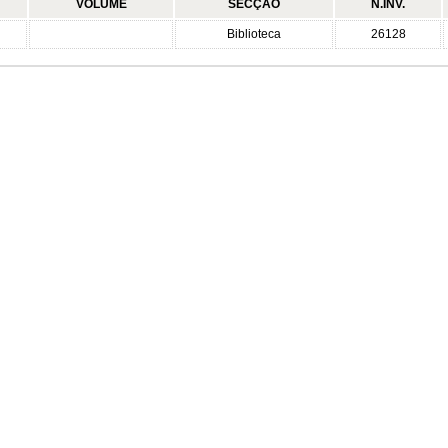
VOLUME
SECÇÃO
N.INV.
Biblioteca
26128