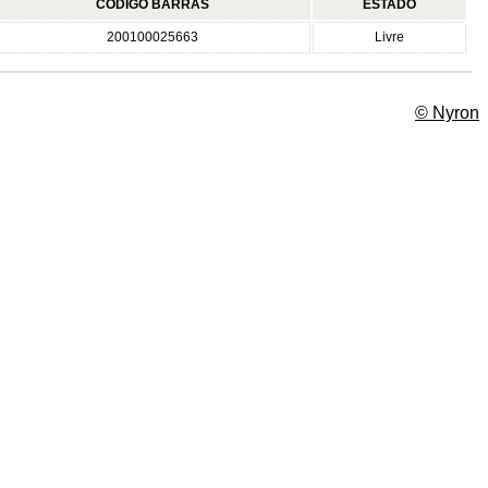
CÓDIGO BARRAS
ESTADO
200100025663
Livre
© Nyron