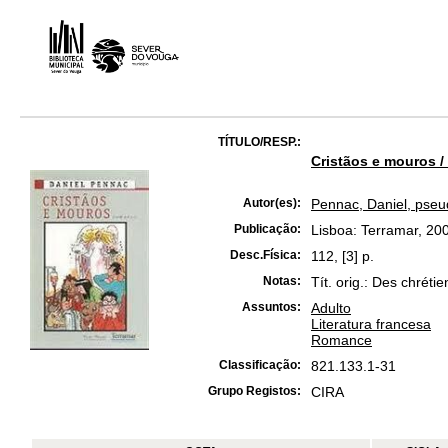
TÍTULO/RESP.:
Cristãos e mouros /
Autor(es):
Pennac, Daniel, pseu
Publicação:
Lisboa: Terramar, 20
Desc.Física:
112, [3] p.
Notas:
Tít. orig.: Des chréti
Assuntos:
Adulto
Literatura francesa
Romance
Classificação:
821.133.1-31
Grupo Registos:
CIRA