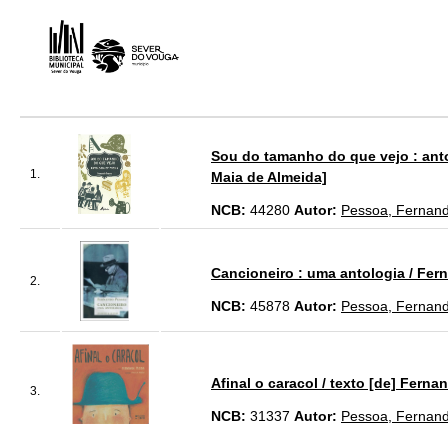
Sou do tamanho do que vejo : antol
1.
Maia de Almeida]
NCB:
44280
Autor:
Pessoa, Fernan
Cancioneiro : uma antologia / Fe
2.
NCB:
45878
Autor:
Pessoa, Fernan
Afinal o caracol / texto [de] Fern
3.
NCB:
31337
Autor:
Pessoa, Fernan