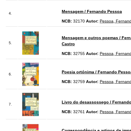
Mensagem / Fernando Pessoa
4.
NCB:
32170
Autor:
Pessoa, Fernan
Mensagem e outros poemas / Fernan
5.
Castro
NCB:
32755
Autor:
Pessoa, Fernan
Poesia ortónima / Fernando Pessoa;
6.
NCB:
32759
Autor:
Pessoa, Fernan
Livro do desassossego / Fernando 
7.
NCB:
32761
Autor:
Pessoa, Fernan
Correspondência e artigos de impre