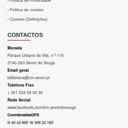
›
Politica de Privacidade
›
Politica de cookies
›
Cookies (Definições)
CONTACTOS
Morada
Parque Urbano da Vila, n.º 110
3740-263 Sever do Vouga
Email geral
biblioteca@cm-sever.pt
Telefone Fixo
+ 351 234 55 00 30
Rede Social
www
.
facebook
.
com/bm
.
severdovouga
CoordenadasGPS
N 40 43.968' W 008 22.193'