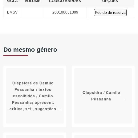
SIGLA
VOLUME
CÓDIGO BARRAS
OPÇÕES
BMSV
200100031309
Pedido de reserva
Do mesmo género
Clepsidra de Camilo
Pessanha : textos
Clepsidra / Camilo
escolhidos / Camilo
Pessanha
Pessanha; apresent.
crítica, sel., sugestões
para análise literária
Tereza Coelho Lopes