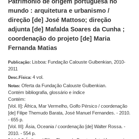
Património de origem portuguesa no
mundo : arquitetura e urbanismo /
direção [de] José Mattoso; direção
adjunta [de] Mafalda Soares da Cunha ;
coordenação do projeto [de] Maria
Fernanda Matias
Lisboa: Fundação Calouste Gulbenkian, 2010-
Publicação:
2011
4 vol.
Desc.Física:
Oferta da Fundação Calouste Gulbenkian.
Notas:
Contém bibliografia, glossário e índice
Contém:
[Vol. II]: África, Mar Vermelho, Golfo Pérsico / coordenação
[de] Filipe Themudo Barata, José Manuel Fernandes. - 2010.
- 655 p.
[Vol. III]: Ásia, Oceania / coordenação [de] Walter Rossa. -
2010. - 554 p.