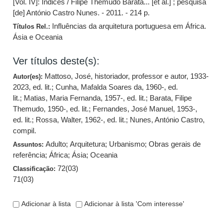
[Vol. IV]: Índices / Filipe Themudo Barata... [et al.] ; pesquisa
[de] António Castro Nunes. - 2011. - 214 p.
Influências da arquitetura portuguesa em África.
Títulos Rel.:
Ásia e Oceania
Ver títulos deste(s):
Mattoso, José, historiador, professor e autor, 1933-
Autor(es):
2023, ed. lit.
;
Cunha, Mafalda Soares da, 1960-, ed.
lit.
;
Matias, Maria Fernanda, 1957-, ed. lit.
;
Barata, Filipe
Themudo, 1950-, ed. lit.
;
Fernandes, José Manuel, 1953-,
ed. lit.
;
Rossa, Walter, 1962-, ed. lit.
;
Nunes, António Castro,
compil.
Adulto
;
Arquitetura
;
Urbanismo
;
Obras gerais de
Assuntos:
referência
;
África
;
Ásia
;
Oceania
72(03)
Classificação:
71(03)
Adicionar à lista
Adicionar à lista 'Com interesse'