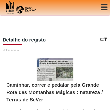
Ir para o conteúdo
Detalhe do registo
Voltar à lista
Caminhar, correr e pedalar pela Grande
Rota das Montanhas Mágicas : natureza /
Terras de SeVer