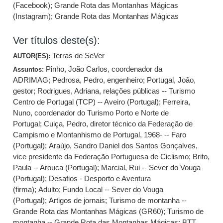
(Facebook)
;
Grande Rota das Montanhas Mágicas
(Instagram)
;
Grande Rota das Montanhas Mágicas
Ver títulos deste(s):
Terras de SeVer
AUTOR(ES):
Pinho, João Carlos, coordenador da
Assuntos:
ADRIMAG
;
Pedrosa, Pedro, engenheiro
;
Portugal, João,
gestor
;
Rodrigues, Adriana, relações públicas -- Turismo
Centro de Portugal (TCP) -- Aveiro (Portugal)
;
Ferreira,
Nuno, coordenador do Turismo Porto e Norte de
Portugal
;
Cuiça, Pedro, diretor técnico da Federação de
Campismo e Montanhismo de Portugal, 1968- -- Faro
(Portugal)
;
Araújo, Sandro Daniel dos Santos Gonçalves,
vice presidente da Federação Portuguesa de Ciclismo
;
Brito,
Paula -- Arouca (Portugal)
;
Marcial, Rui -- Sever do Vouga
(Portugal)
;
Desafios - Desporto e Aventura
(firma)
;
Adulto
;
Fundo Local -- Sever do Vouga
(Portugal)
;
Artigos de jornais
;
Turismo de montanha --
Grande Rota das Montanhas Mágicas (GR60)
;
Turismo de
montanha -- Grande Rota das Montanhas Mágicas
;
BTT