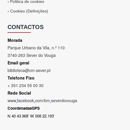
›
Politica de cookies
›
Cookies (Definições)
CONTACTOS
Morada
Parque Urbano da Vila, n.º 110
3740-263 Sever do Vouga
Email geral
biblioteca@cm-sever.pt
Telefone Fixo
+ 351 234 55 00 30
Rede Social
www
.
facebook
.
com/bm
.
severdovouga
CoordenadasGPS
N 40 43.968' W 008 22.193'