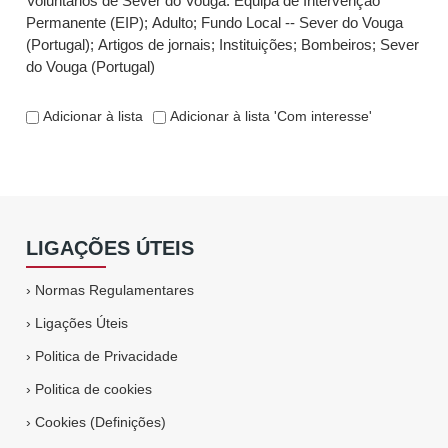
Voluntários de Sever do Vouga. Equipa de Intervenção
Permanente (EIP)
;
Adulto
;
Fundo Local -- Sever do Vouga
(Portugal)
;
Artigos de jornais
;
Instituições
;
Bombeiros
;
Sever
do Vouga (Portugal)
Adicionar à lista
Adicionar à lista 'Com interesse'
LIGAÇÕES ÚTEIS
›
Normas Regulamentares
›
Ligações Úteis
›
Politica de Privacidade
›
Politica de cookies
›
Cookies (Definições)