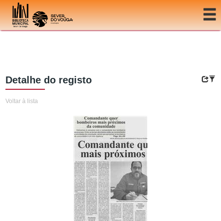
Ir para o conteúdo
Detalhe do registo
Voltar à lista