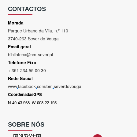
CONTACTOS
Morada
Parque Urbano da Vila, n.º 110
3740-263 Sever do Vouga
Email geral
biblioteca@cm-sever.pt
Telefone Fixo
+ 351 234 55 00 30
Rede Social
www
.
facebook
.
com/bm
.
severdovouga
CoordenadasGPS
N 40 43.968' W 008 22.193'
SOBRE NÓS