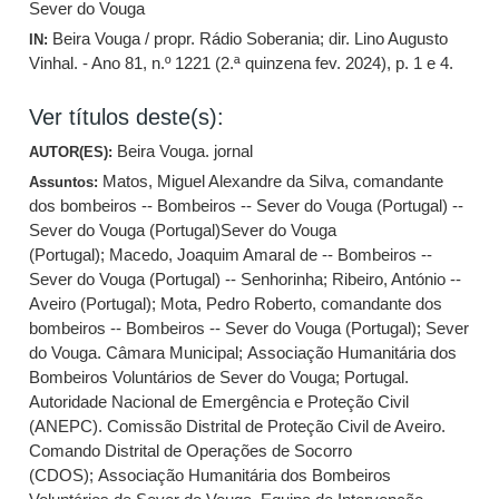
Sever do Vouga
Beira Vouga / propr. Rádio Soberania; dir. Lino Augusto
IN:
Vinhal. - Ano 81, n.º 1221 (2.ª quinzena fev. 2024), p. 1 e 4.
Ver títulos deste(s):
Beira Vouga. jornal
AUTOR(ES):
Matos, Miguel Alexandre da Silva, comandante
Assuntos:
dos bombeiros -- Bombeiros -- Sever do Vouga (Portugal) --
Sever do Vouga (Portugal)Sever do Vouga
(Portugal)
;
Macedo, Joaquim Amaral de -- Bombeiros --
Sever do Vouga (Portugal) -- Senhorinha
;
Ribeiro, António --
Aveiro (Portugal)
;
Mota, Pedro Roberto, comandante dos
bombeiros -- Bombeiros -- Sever do Vouga (Portugal)
;
Sever
do Vouga. Câmara Municipal
;
Associação Humanitária dos
Bombeiros Voluntários de Sever do Vouga
;
Portugal.
Autoridade Nacional de Emergência e Proteção Civil
(ANEPC). Comissão Distrital de Proteção Civil de Aveiro.
Comando Distrital de Operações de Socorro
(CDOS)
;
Associação Humanitária dos Bombeiros