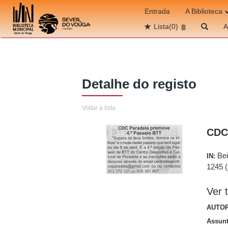
Ir para o conteúdo
Entrada
A Biblioteca
Lista
(0)
A
Detalhe do registo
Voltar à lista
CDC 
Bei
IN:
1245 (
Ver t
AUTOR
Assun