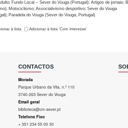
dulto
;
Fundo Local -- Sever do Vouga (Portugal)
;
Artigos de jornais
;
smo)
;
Motociclismo
;
Associativismo desportivo
;
Sever do Vouga
gal)
;
Paradela do Vouga (Sever do Vouga, Portugal)
ionar à lista
Adicionar à lista 'Com interesse'
CONTACTOS
SO
Morada
Parque Urbano da Vila, n.º 110
3740-263 Sever do Vouga
Email geral
biblioteca@cm-sever.pt
Telefone Fixo
+ 351 234 55 00 30