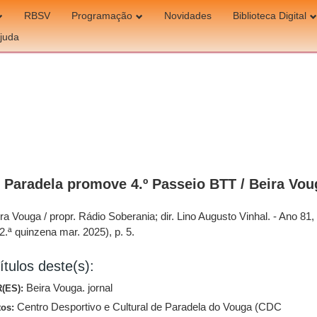
RBSV
Programação
Novidades
Biblioteca Digital
juda
Paradela promove 4.º Passeio BTT / Beira Vou
ra Vouga / propr. Rádio Soberania; dir. Lino Augusto Vinhal. - Ano 81, 
2.ª quinzena mar. 2025), p. 5.
ítulos deste(s):
Beira Vouga. jornal
(ES):
Centro Desportivo e Cultural de Paradela do Vouga (CDC
tos: