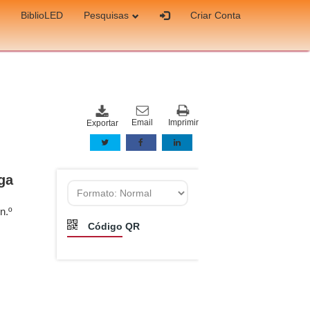
BiblioLED
Pesquisas
Criar Conta
Email
Imprimir
Exportar
ga
n.º
Código QR