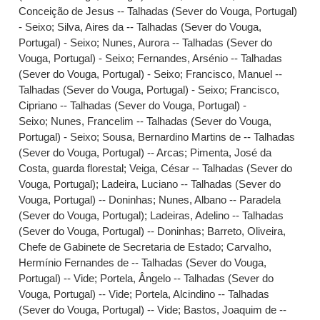
Conceição de Jesus -- Talhadas (Sever do Vouga, Portugal)
- Seixo
;
Silva, Aires da -- Talhadas (Sever do Vouga,
Portugal) - Seixo
;
Nunes, Aurora -- Talhadas (Sever do
Vouga, Portugal) - Seixo
;
Fernandes, Arsénio -- Talhadas
(Sever do Vouga, Portugal) - Seixo
;
Francisco, Manuel --
Talhadas (Sever do Vouga, Portugal) - Seixo
;
Francisco,
Cipriano -- Talhadas (Sever do Vouga, Portugal) -
Seixo
;
Nunes, Francelim -- Talhadas (Sever do Vouga,
Portugal) - Seixo
;
Sousa, Bernardino Martins de -- Talhadas
(Sever do Vouga, Portugal) -- Arcas
;
Pimenta, José da
Costa, guarda florestal
;
Veiga, César -- Talhadas (Sever do
Vouga, Portugal)
;
Ladeira, Luciano -- Talhadas (Sever do
Vouga, Portugal) -- Doninhas
;
Nunes, Albano -- Paradela
(Sever do Vouga, Portugal)
;
Ladeiras, Adelino -- Talhadas
(Sever do Vouga, Portugal) -- Doninhas
;
Barreto, Oliveira,
Chefe de Gabinete de Secretaria de Estado
;
Carvalho,
Hermínio Fernandes de -- Talhadas (Sever do Vouga,
Portugal) -- Vide
;
Portela, Ângelo -- Talhadas (Sever do
Vouga, Portugal) -- Vide
;
Portela, Alcindino -- Talhadas
(Sever do Vouga, Portugal) -- Vide
;
Bastos, Joaquim de --