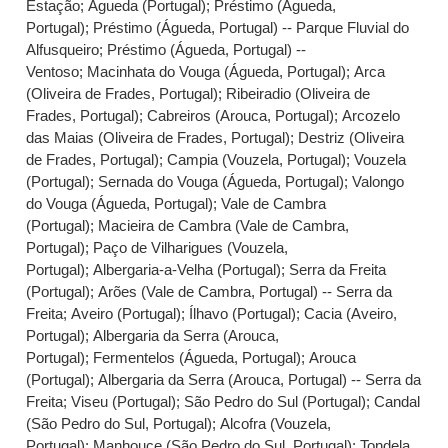
Estação
;
Águeda (Portugal)
;
Préstimo (Águeda,
Portugal)
;
Préstimo (Águeda, Portugal) -- Parque Fluvial do
Alfusqueiro
;
Préstimo (Águeda, Portugal) --
Ventoso
;
Macinhata do Vouga (Águeda, Portugal)
;
Arca
(Oliveira de Frades, Portugal)
;
Ribeiradio (Oliveira de
Frades, Portugal)
;
Cabreiros (Arouca, Portugal)
;
Arcozelo
das Maias (Oliveira de Frades, Portugal)
;
Destriz (Oliveira
de Frades, Portugal)
;
Campia (Vouzela, Portugal)
;
Vouzela
(Portugal)
;
Sernada do Vouga (Águeda, Portugal)
;
Valongo
do Vouga (Águeda, Portugal)
;
Vale de Cambra
(Portugal)
;
Macieira de Cambra (Vale de Cambra,
Portugal)
;
Paço de Vilharigues (Vouzela,
Portugal)
;
Albergaria-a-Velha (Portugal)
;
Serra da Freita
(Portugal)
;
Arões (Vale de Cambra, Portugal) -- Serra da
Freita
;
Aveiro (Portugal)
;
Ílhavo (Portugal)
;
Cacia (Aveiro,
Portugal)
;
Albergaria da Serra (Arouca,
Portugal)
;
Fermentelos (Águeda, Portugal)
;
Arouca
(Portugal)
;
Albergaria da Serra (Arouca, Portugal) -- Serra da
Freita
;
Viseu (Portugal)
;
São Pedro do Sul (Portugal)
;
Candal
(São Pedro do Sul, Portugal)
;
Alcofra (Vouzela,
Portugal)
;
Manhouce (São Pedro do Sul, Portugal)
;
Tondela