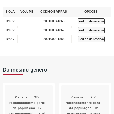
SIGLA
VOLUME
CÓDIGO BARRAS
OPÇÕES
BMSV
200100041866
Pedido de reserva
BMSV
200100041867
Pedido de reserva
BMSV
200100041868
Pedido de reserva
Do mesmo género
Census... : XIV
Census... : XIV
recenseamento geral
recenseamento geral
da população : IV
da população : IV
recenseamento geral
recenseamento geral