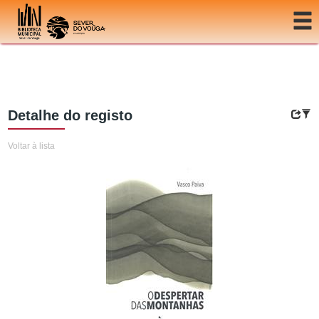
Ir para o conteúdo
Detalhe do registo
Voltar à lista