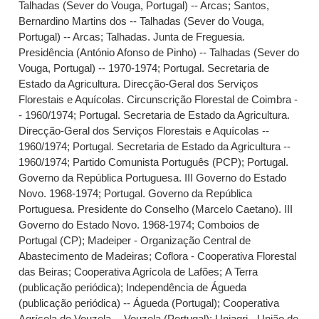
Talhadas (Sever do Vouga, Portugal) -- Arcas
;
Santos,
Bernardino Martins dos -- Talhadas (Sever do Vouga,
Portugal) -- Arcas
;
Talhadas. Junta de Freguesia.
Presidência (António Afonso de Pinho) -- Talhadas (Sever do
Vouga, Portugal) -- 1970-1974
;
Portugal. Secretaria de
Estado da Agricultura. Direcção-Geral dos Serviços
Florestais e Aquícolas. Circunscrição Florestal de Coimbra -
- 1960/1974
;
Portugal. Secretaria de Estado da Agricultura.
Direcção-Geral dos Serviços Florestais e Aquícolas --
1960/1974
;
Portugal. Secretaria de Estado da Agricultura --
1960/1974
;
Partido Comunista Português (PCP)
;
Portugal.
Governo da República Portuguesa. III Governo do Estado
Novo. 1968-1974
;
Portugal. Governo da República
Portuguesa. Presidente do Conselho (Marcelo Caetano). III
Governo do Estado Novo. 1968-1974
;
Comboios de
Portugal (CP)
;
Madeiper - Organização Central de
Abastecimento de Madeiras
;
Coflora - Cooperativa Florestal
das Beiras
;
Cooperativa Agrícola de Lafões
;
A Terra
(publicação periódica)
;
Independência de Águeda
(publicação periódica) -- Águeda (Portugal)
;
Cooperativa
Agrícola de Vouzela -- Vouzela (Portugal)
;
Uniagri - União de