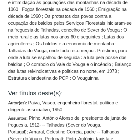
e intimidação às populações das montanhas na década de
1960 ; Fogos florestais na década de 1960 ; Emigração na
década de 1960 ; Os protestos dos povos contra a
ocupação dos baldios pelos Serviços Florestais iniciaram-se
na freguesia de Talhadas, concelho de Sever do Vouga ; O
meio rural e as lutas nos anos 60 e seguintes ; Lutas dos
agricultores ; Os baldios e a economia de montanha :
Talhadas do Vouga, onde tudo recomeçou : Préstimo, para
onde a luta se espalhou de seguida : a luta pela posse dos
baldios ; O comboio do Vale do Vouga e o incêndio ; Balanço
das lutas reivindicativas e políticas no norte, em 1973 ;
Estrutura clandestina do PCP ; O Vouguinha
Ver títulos deste(s):
Paiva, Vasco, engenheiro florestal, político e
Autor(es):
dirigente associativo, 1950-
Pinho, António Afonso de, presidente de junta de
Assuntos:
freguesia, 1912- -- Talhadas (Sever do Vouga,
Portugal)
;
Amaral, Celestino Correia, padre -- Talhadas
(Sever do Vouga, Portugal)
;
Pinto, António, taxista e