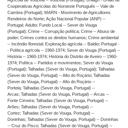
Cooperativas Agrícolas do Noroeste Português -- Vale de
Cambra (Portugal)
;
MARN - Movimento de Agricultores
Rendeiros do Norte
;
Ação Nacional Popular (ANP) --
Portugal
;
Adulto
;
Fundo Local -- Sever do Vouga
(Portugal)
;
Crime -- Corrupção política
;
Crime -- Abuso de
poder
;
Crimes contra os direitos humanos
;
Crime ambiental
-- Incêndio florestal
;
Exploração agrícola -- Baldio
;
Portugal -
- Política agrícola -- 1960-1974
;
Sever do Vouga (Portugal) --
História -- 1960-1974
;
História do Distrito de Aveiro -- 1960-
1974
;
Política -- Partidos e movimentos
;
Sever do Vouga
(Portugal)
;
Talhadas (Sever do Vouga, Portugal)
;
Talhadas
(Sever do Vouga, Portugal) -- Alto do Roçário
;
Talhadas
(Sever do Vouga, Portugal) -- Alto do Roçário --
Portela
;
Talhadas (Sever do Vouga, Portugal) --
Arcas
;
Talhadas (Sever do Vouga, Portugal) -- Arcas --
Fonte Cimeira
;
Talhadas (Sever do Vouga, Portugal) --
Arões
;
Talhadas (Sever do Vouga, Portugal) --
Cortez
;
Talhadas (Sever do Vouga, Portugal) --
Doninhas
;
Talhadas (Sever do Vouga, Portugal) -- Doninhas
-- Cruz do Pisco
;
Talhadas (Sever do Vouga, Portugal) --