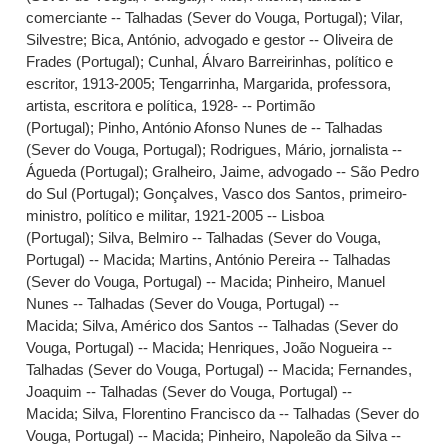
comerciante -- Talhadas (Sever do Vouga, Portugal)
;
Vilar,
Silvestre
;
Bica, António, advogado e gestor -- Oliveira de
Frades (Portugal)
;
Cunhal, Álvaro Barreirinhas, político e
escritor, 1913-2005
;
Tengarrinha, Margarida, professora,
artista, escritora e política, 1928- -- Portimão
(Portugal)
;
Pinho, António Afonso Nunes de -- Talhadas
(Sever do Vouga, Portugal)
;
Rodrigues, Mário, jornalista --
Águeda (Portugal)
;
Gralheiro, Jaime, advogado -- São Pedro
do Sul (Portugal)
;
Gonçalves, Vasco dos Santos, primeiro-
ministro, político e militar, 1921-2005 -- Lisboa
(Portugal)
;
Silva, Belmiro -- Talhadas (Sever do Vouga,
Portugal) -- Macida
;
Martins, António Pereira -- Talhadas
(Sever do Vouga, Portugal) -- Macida
;
Pinheiro, Manuel
Nunes -- Talhadas (Sever do Vouga, Portugal) --
Macida
;
Silva, Américo dos Santos -- Talhadas (Sever do
Vouga, Portugal) -- Macida
;
Henriques, João Nogueira --
Talhadas (Sever do Vouga, Portugal) -- Macida
;
Fernandes,
Joaquim -- Talhadas (Sever do Vouga, Portugal) --
Macida
;
Silva, Florentino Francisco da -- Talhadas (Sever do
Vouga, Portugal) -- Macida
;
Pinheiro, Napoleão da Silva --