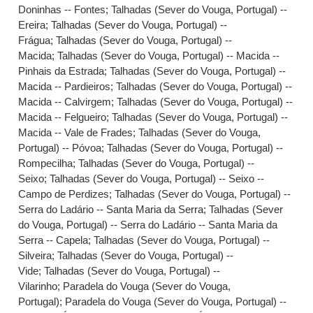
Doninhas -- Fontes
;
Talhadas (Sever do Vouga, Portugal) --
Ereira
;
Talhadas (Sever do Vouga, Portugal) --
Frágua
;
Talhadas (Sever do Vouga, Portugal) --
Macida
;
Talhadas (Sever do Vouga, Portugal) -- Macida --
Pinhais da Estrada
;
Talhadas (Sever do Vouga, Portugal) --
Macida -- Pardieiros
;
Talhadas (Sever do Vouga, Portugal) --
Macida -- Calvirgem
;
Talhadas (Sever do Vouga, Portugal) --
Macida -- Felgueiro
;
Talhadas (Sever do Vouga, Portugal) --
Macida -- Vale de Frades
;
Talhadas (Sever do Vouga,
Portugal) -- Póvoa
;
Talhadas (Sever do Vouga, Portugal) --
Rompecilha
;
Talhadas (Sever do Vouga, Portugal) --
Seixo
;
Talhadas (Sever do Vouga, Portugal) -- Seixo --
Campo de Perdizes
;
Talhadas (Sever do Vouga, Portugal) --
Serra do Ladário -- Santa Maria da Serra
;
Talhadas (Sever
do Vouga, Portugal) -- Serra do Ladário -- Santa Maria da
Serra -- Capela
;
Talhadas (Sever do Vouga, Portugal) --
Silveira
;
Talhadas (Sever do Vouga, Portugal) --
Vide
;
Talhadas (Sever do Vouga, Portugal) --
Vilarinho
;
Paradela do Vouga (Sever do Vouga,
Portugal)
;
Paradela do Vouga (Sever do Vouga, Portugal) --