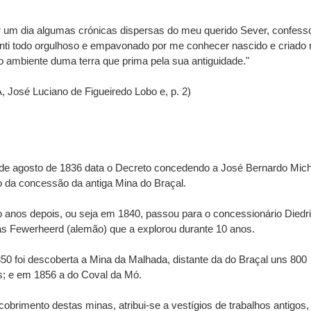
r um dia algumas crónicas dispersas do meu querido Sever, confess
nti todo orgulhoso e empavonado por me conhecer nascido e criado 
o ambiente duma terra que prima pela sua antiguidade."
, José Luciano de Figueiredo Lobo e, p. 2)
de agosto de 1836 data o Decreto concedendo a José Bernardo Miche
 da concessão da antiga Mina do Braçal.
 anos depois, ou seja em 1840, passou para o concessionário Diedr
s Fewerheerd (alemão) que a explorou durante 10 anos.
0 foi descoberta a Mina da Malhada, distante da do Braçal uns 800
s; e em 1856 a do Coval da Mó.
obrimento destas minas, atribui-se a vestígios de trabalhos antigos