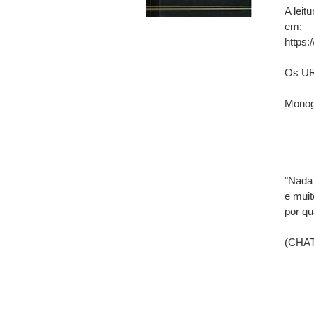
A leit
em:
https:
Os URL
Monogr
"Nada 
e muit
por qu
(CHAT