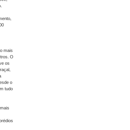
.
mento,
00
 o mais
tros. O
ve os
raçal,
a
desde o
em tudo
 mais
prédios