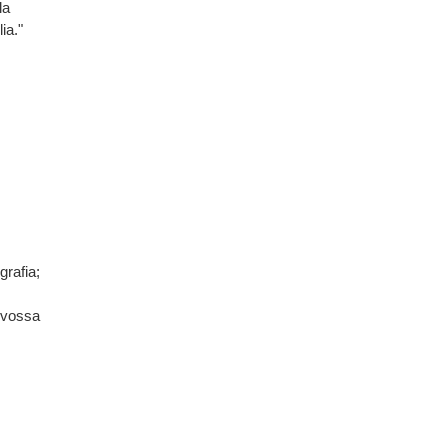
la
ia."
rafia;
 vossa