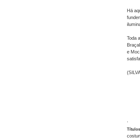
Há aqu
funde
ilumin
Toda a
Braçal
e Moc
satisf
(SILVA
.
Título
costum