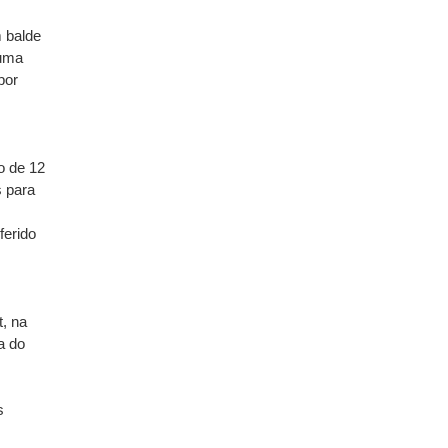
 balde
 uma
por
o de 12
s para
ferido
t, na
a do
s