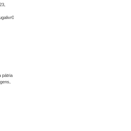
23,
galivr00silv.pdf
 pátria
agens,