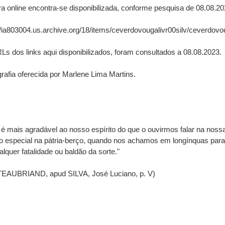
ura online encontra-se disponibilizada, conforme pesquisa de 08.08.20
//ia803004.us.archive.org/18/items/ceverdovougalivr00silv/ceverdovou
s dos links aqui disponibilizados, foram consultados a 08.08.2023.
afia oferecida por Marlene Lima Martins.
é mais agradável ao nosso espírito do que o ouvirmos falar na nossa
o especial na pátria-berço, quando nos achamos em longínquas par
alquer fatalidade ou baldão da sorte."
EAUBRIAND, apud SILVA, José Luciano, p. V)