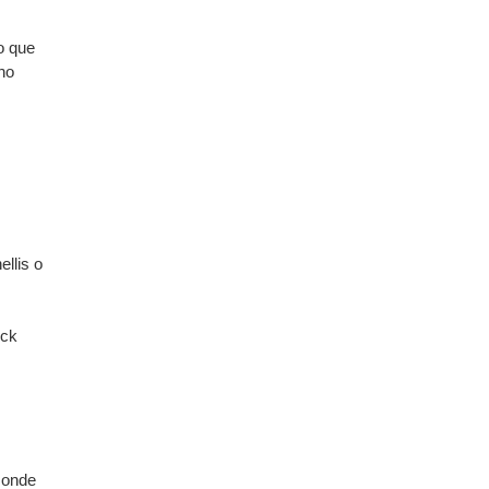
o que
no
llis o
ick
, onde