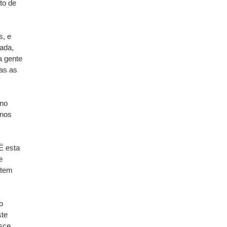
to de
s, e
ada,
a gente
das as
 no
 nos
É esta
e
 tem
o
ste
sce,