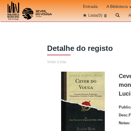
Ir para o conteúdo
Entrada
A Biblioteca
Lista
(0)
A
Detalhe do registo
Voltar à lista
Ceve
monu
Luci
Publi
Desc.F
Notas