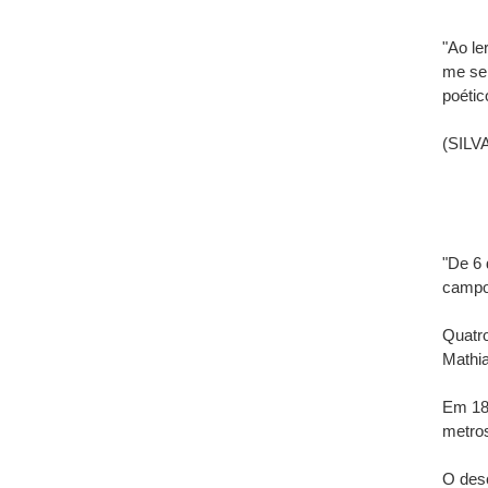
"Ao le
me se
poétic
(SILVA
"De 6 
campo
Quatro
Mathia
Em 185
metro
O desc