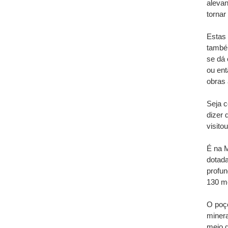
alevan
tornar
Estas
também
se dá 
ou ent
obras 
Seja c
dizer
visitou
É na 
dotada
profu
130 me
O poço
minera
meio d