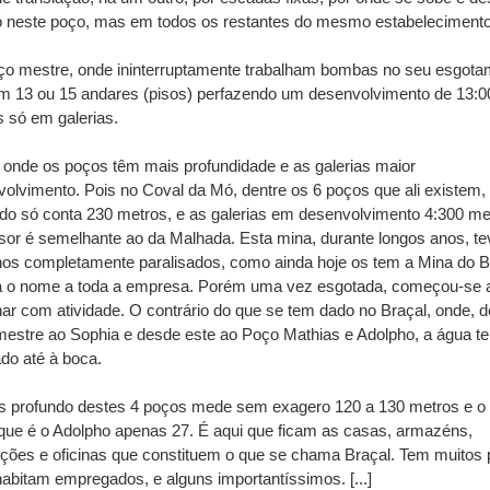
ó neste poço, mas em todos os restantes do mesmo estabelecimento
ço mestre, onde ininterruptamente trabalham bombas no seu esgota
em 13 ou 15 andares (pisos) perfazendo um desenvolvimento de 13:0
 só em galerias.
 onde os poços têm mais profundidade e as galerias maior
olvimento. Pois no Coval da Mó, dentre os 6 poços que ali existem,
do só conta 230 metros, e as galerias em desenvolvimento 4:300 me
or é semelhante ao da Malhada. Esta mina, durante longos anos, te
hos completamente paralisados, como ainda hoje os tem a Mina do B
á o nome a toda a empresa. Porém uma vez esgotada, começou-se 
har com atividade. O contrário do que se tem dado no Braçal, onde, 
estre ao Sophia e desde este ao Poço Mathias e Adolpho, a água t
do até à boca.
s profundo destes 4 poços mede sem exagero 120 a 130 metros e o
que é o Adolpho apenas 27. É aqui que ficam as casas, armazéns,
ações e oficinas que constituem o que se chama Braçal. Tem muitos 
abitam empregados, e alguns importantíssimos. [...]