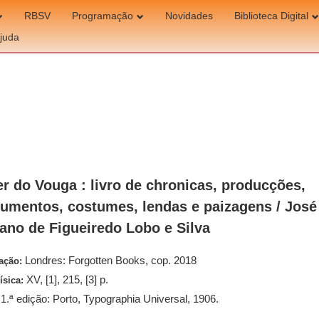
RBSV
Programação
Novidades
Biblioteca Digital
juda
r do Vouga : livro de chronicas, producções,
mentos, costumes, lendas e paizagens / José
ano de Figueiredo Lobo e Silva
Londres: Forgotten Books, cop. 2018
cação:
XV, [1], 215, [3] p.
ísica:
1.ª edição: Porto, Typographia Universal, 1906.
: