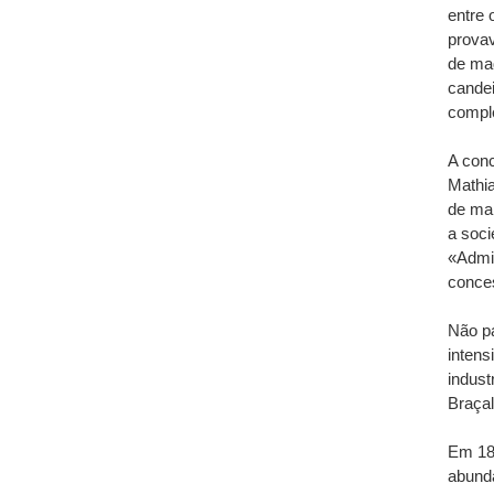
entre 
provav
de mad
cande
comple
A conc
Mathia
de mar
a soc
«Admin
conces
Não p
intens
indust
Braçal
Em 18
abunda