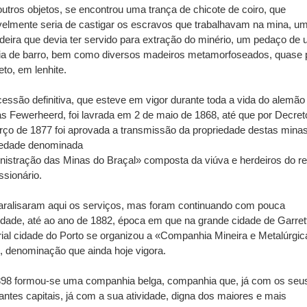
outros objetos, se encontrou uma trança de chicote de coiro, que
elmente seria de castigar os escravos que trabalhavam na mina, um
eira que devia ter servido para extração do minério, um pedaço de
ia de barro, bem como diversos madeiros metamorfoseados, quase 
to, em lenhite.
essão definitiva, que esteve em vigor durante toda a vida do alemão
s Fewerheerd, foi lavrada em 2 de maio de 1868, até que por Decret
ço de 1877 foi aprovada a transmissão da propriedade destas mina
iedade denominada
istração das Minas do Braçal» composta da viúva e herdeiros do re
sionário.
aralisaram aqui os serviços, mas foram continuando com pouca
idade, até ao ano de 1882, época em que na grande cidade de Garret
rial cidade do Porto se organizou a «Companhia Mineira e Metalúrgic
, denominação que ainda hoje vigora.
98 formou-se uma companhia belga, companhia que, já com os seu
ntes capitais, já com a sua atividade, digna dos maiores e mais