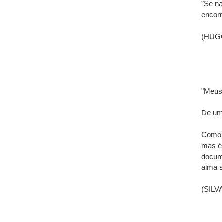
"Se na
encont
(HUGO,
"Meus
De um 
Como 
mas é
docume
alma s
(SILVA