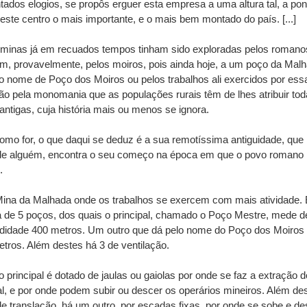
tados elogios, se propôs erguer esta empresa a uma altura tal, a pon
 este centro o mais importante, e o mais bem montado do país. [...]
 minas já em recuados tempos tinham sido exploradas pelos romano
, provavelmente, pelos moiros, pois ainda hoje, a um poço da Malh
o nome de Poço dos Moiros ou pelos trabalhos ali exercidos por ess
ão pela monomania que as populações rurais têm de lhes atribuir to
antigas, cuja história mais ou menos se ignora.
omo for, o que daqui se deduz é a sua remotíssima antiguidade, que
 de alguém, encontra o seu começo na época em que o povo romano
.
Mina da Malhada onde os trabalhos se exercem com mais atividade. 
 de 5 poços, dos quais o principal, chamado o Poço Mestre, mede d
ndidade 400 metros. Um outro que dá pelo nome do Poço dos Moiros
tros. Além destes há 3 de ventilação.
 principal é dotado de jaulas ou gaiolas por onde se faz a extração d
l, e por onde podem subir ou descer os operários mineiros. Além de
e translação, há um outro, por escadas fixas, por onde se sobe e de