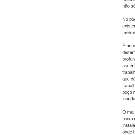
não s
No po
exist
metros
É aqui
desenv
profun
ascens
trabal
que d
trabal
poço m
inunda
O mai
baixo 
instal
onde h