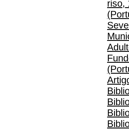
riso,
(Port
Sever
Muni
Adul
Fund
(Port
Artig
Bibli
Bibli
Bibl
Bibli