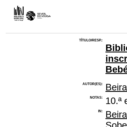
TÍTULO/RESP.:
Bibl
insc
Bebé
AUTOR(ES):
Beira
NOTAS:
10.ª 
IN:
Beira
Sober