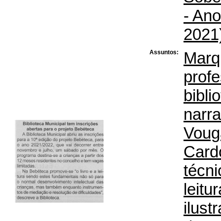
- Ano
2021)
Assuntos:
Marqu
prof
bibli
narra
Voug
Card
técni
leitur
ilust