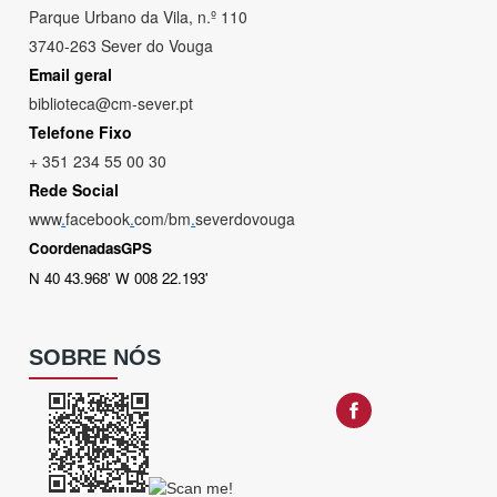
Parque Urbano da Vila, n.º 110
3740-263 Sever do Vouga
Email geral
biblioteca@cm-sever.pt
Telefone Fixo
+ 351 234 55 00 30
Rede Social
www
.
facebook
.
com/bm
.
severdovouga
CoordenadasGPS
N 40 43.968' W 008 22.193'
SOBRE NÓS