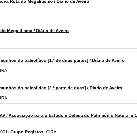
ova Rota do Megalitismo / Diário de Aveiro
do Megalitismo / Diário de Aveiro
unhos do paleolítico [1.ª de duas partes] / Diário de Aveiro
IRA
unhos do paleolítico [2.ª parte de duas] / Diário de Aveiro
IRA
V / Associação para o Estudo e Defesa do Património Natural e Cu
2001-
Grupo Registos:
CIRA