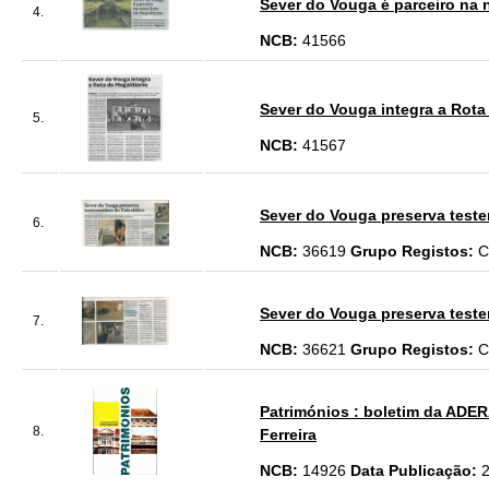
Sever do Vouga é parceiro na n
4.
NCB:
41566
Sever do Vouga integra a Rota 
5.
NCB:
41567
Sever do Vouga preserva testem
6.
NCB:
36619
Grupo Registos:
C
Sever do Vouga preserva testem
7.
NCB:
36621
Grupo Registos:
C
Patrimónios : boletim da ADERA
8.
Ferreira
NCB:
14926
Data Publicação: