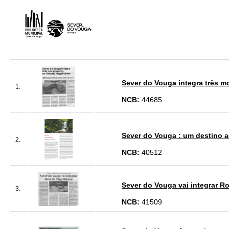
Sever do Vouga integra três m
1.
NCB:
44685
Sever do Vouga : um destino 
2.
NCB:
40512
Sever do Vouga vai integrar Ro
3.
NCB:
41509