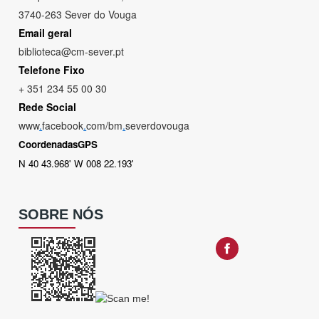
3740-263 Sever do Vouga
Email geral
biblioteca@cm-sever.pt
Telefone Fixo
+ 351 234 55 00 30
Rede Social
www
.
facebook
.
com/bm
.
severdovouga
CoordenadasGPS
N 40 43.968' W 008 22.193'
SOBRE NÓS