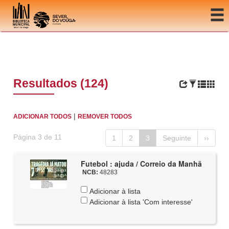
Ir para o conteúdo
Resultados (124)
|
ADICIONAR TODOS
REMOVER TODOS
Página 3 de 11
1
2
3
Seguinte
››
Futebol : ajuda / Correio da Manhã
NCB:
48283
Adicionar à lista
Adicionar à lista 'Com interesse'