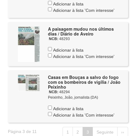
Adicionar à lista
Adicionar à lista 'Com interesse'
A paisagem mudou nos últimos
dias / Diário de Aveiro
NCB:
48293
Adicionar à lista
Adicionar à lista 'Com interesse'
Casas em Bouças a salvo do fogo
com os bombeiros de vigília / João
Peixinho
NCB:
48294
Peixinho, João, jornalista (DA)
Adicionar à lista
Adicionar à lista 'Com interesse'
Página 3 de 11
1
2
3
Seguinte
››