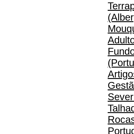
Terra
(Alber
Mouq
Adult
Fundo
(Portu
Artigo
Gestã
Sever
Talha
Rocas
Portug