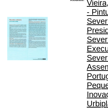
Vieira
- Pint
Sever
Presi
Sever
Execu
Sever
Assem
Portug
Peque
Inova
Urbip