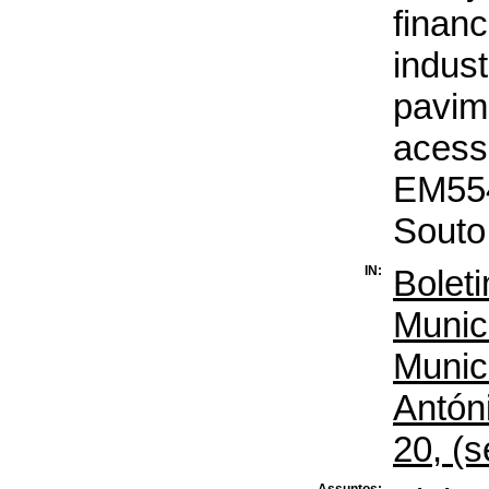
finan
indust
pavim
acessó
EM554
Souto
IN:
Bolet
Munic
Municí
Antóni
20, (s
Assuntos: