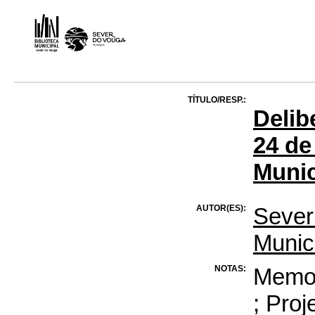
TÍTULO/RESP.:
Delib
24 de
Munic
AUTOR(ES):
Sever
Munic
NOTAS:
Memor
; Proj