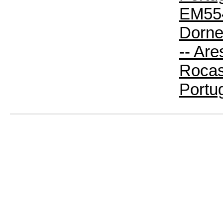
EM554
Dorne
-- Are
Rocas
Portu