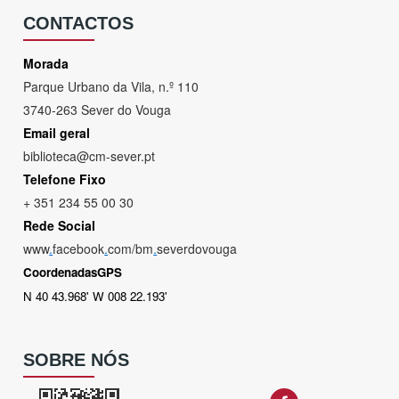
CONTACTOS
Morada
Parque Urbano da Vila, n.º 110
3740-263 Sever do Vouga
Email geral
biblioteca@cm-sever.pt
Telefone Fixo
+ 351 234 55 00 30
Rede Social
www
.
facebook
.
com/bm
.
severdovouga
CoordenadasGPS
N 40 43.968' W 008 22.193'
SOBRE NÓS