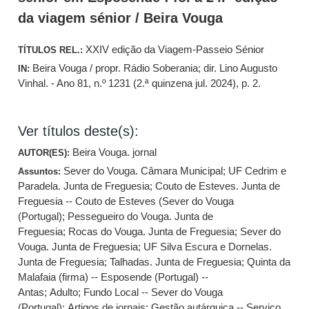
da viagem sénior / Beira Vouga
XXIV edição da Viagem-Passeio Sénior
TÍTULOS REL.:
Beira Vouga / propr. Rádio Soberania; dir. Lino Augusto
IN:
Vinhal. - Ano 81, n.º 1231 (2.ª quinzena jul. 2024), p. 2.
Ver títulos deste(s):
Beira Vouga. jornal
AUTOR(ES):
Sever do Vouga. Câmara Municipal
;
UF Cedrim e
Assuntos:
Paradela. Junta de Freguesia
;
Couto de Esteves. Junta de
Freguesia -- Couto de Esteves (Sever do Vouga
(Portugal)
;
Pessegueiro do Vouga. Junta de
Freguesia
;
Rocas do Vouga. Junta de Freguesia
;
Sever do
Vouga. Junta de Freguesia
;
UF Silva Escura e Dornelas.
Junta de Freguesia
;
Talhadas. Junta de Freguesia
;
Quinta da
Malafaia (firma) -- Esposende (Portugal) --
Antas
;
Adulto
;
Fundo Local -- Sever do Vouga
(Portugal)
;
Artigos de jornais
;
Gestão autárquica -- Serviço