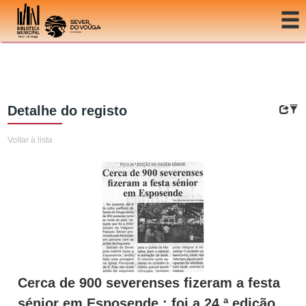
Ir para o conteúdo
Detalhe do registo
Voltar à lista
Cerca de 900 severenses fizeram a festa
sénior em Esposende : foi a 24.ª edição