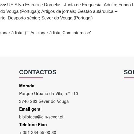
UF Silva Escura e Dornelas. Junta de Freguesia
;
Adulto
;
Fundo L
tos:
do Vouga (Portugal)
;
Artigos de jornais
;
Gestão autárquica --
rto
;
Desporto sénior
;
Sever do Vouga (Portugal)
ionar à lista
Adicionar à lista 'Com interesse'
CONTACTOS
SO
Morada
Parque Urbano da Vila, n.º 110
3740-263 Sever do Vouga
Email geral
biblioteca@cm-sever.pt
Telefone Fixo
+ 351 234 55 00 30