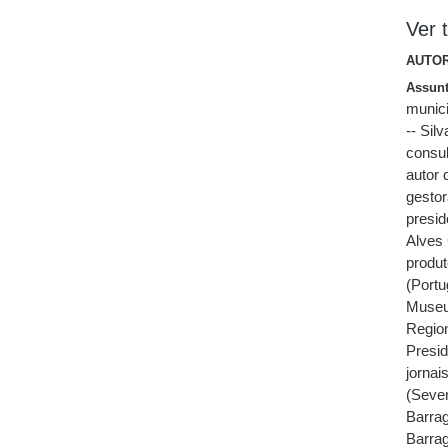
Ver t
AUTOR
Assun
munici
-- Sil
consul
autor 
gestor
presid
Alves 
produt
(Portu
Museu
Regio
Presi
jornai
(Sever
Barra
Barra