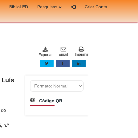
BiblioLED
Pesquisas
Criar Conta
Email
Imprimir
Exportar
 Luís
Código QR
 do
, n.º