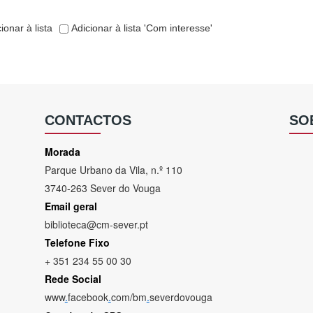
ionar à lista
Adicionar à lista 'Com interesse'
CONTACTOS
SO
Morada
Parque Urbano da Vila, n.º 110
3740-263 Sever do Vouga
Email geral
biblioteca@cm-sever.pt
Telefone Fixo
+ 351 234 55 00 30
Rede Social
www
.
facebook
.
com/bm
.
severdovouga