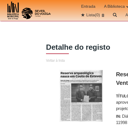
Ir para o conteúdo
Entrada
A Biblioteca
Lista
(0)
A
Detalhe do registo
Voltar à lista
Rese
Vent
TÍTUL
aprove
projet
Diá
IN:
11998 