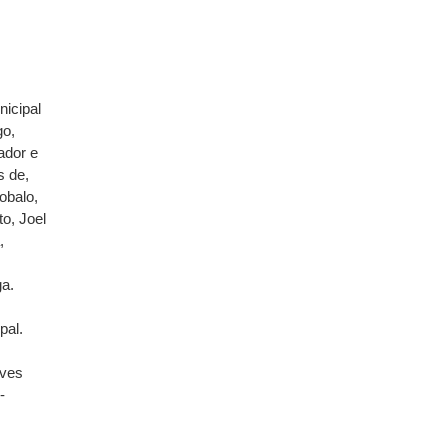
nicipal
go,
mador e
 de,
obalo,
to, Joel
,
a.
pal.
eves
-