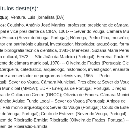
ítulos deste(s):
Ventura, Luís, jornalista (DA)
(ES):
Coutinho, António José Martins, professor, presidente de câmara
tos:
pal e vice presidente da CIRA, 1961- -- Sever do Vouga. Câmara Mu
va Escura (Sever do Vouga, Portugal)
;
Nóbrega, Pedro Pina, museólo
tor em património cultural, investigador, historiador, arqueólogo, for
de bibliografia técnica científica, 1981-
;
Menezes, Suzana Maria Peres
a cultural, 1972- -- São João da Madeira (Portugal)
;
Ferreira, Paulo R
ente de câmara municipal, 1970- -- Oliveira de Frades (Portugal)
;
Cle
Cerqueira, catedrático, arqueólogo, historiador, investigador, ensaísta
or e apresentador de programas televisivos, 1965- -- Porto
gal)
;
Sever do Vouga. Câmara Municipal. Presidência
;
Sever do Voug
 Municipal (MMSV)
;
EDP - Energias de Portugal
;
Portugal. Direção
nal de Cultura do Centro (DRCC)
;
Oliveira de Frades. Câmara Munici
dência
;
Adulto
;
Fundo Local -- Sever do Vouga (Portugal)
;
Artigos de
s
;
Património arqueológico
;
Sever do Vouga (Portugal)
;
Couto de Est
 do Vouga, Portugal)
;
Couto de Esteves (Sever do Vouga, Portugal) -
gem de Ribeiradio-Ermida
;
Ribeiradio (Oliveira de Frades, Portugal) --
gem de Ribeiradio-Ermida