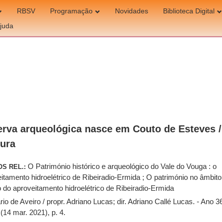
RBSV
Programação
Novidades
Biblioteca Digital
juda
rva arqueológica nasce em Couto de Esteves /
ura
O Património histórico e arqueológico do Vale do Vouga : o
OS REL.:
itamento hidroelétrico de Ribeiradio-Ermida ; O património no âmbito
o do aproveitamento hidroelétrico de Ribeiradio-Ermida
rio de Aveiro / propr. Adriano Lucas; dir. Adriano Callé Lucas. - Ano 36
(14 mar. 2021), p. 4.