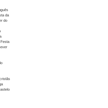
uguês
sta da
er do
o
a
;
Festa
Sever
do
cristãs
ga
astelo