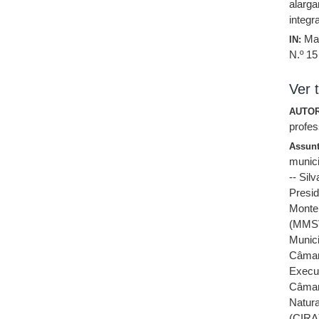
alarga
integr
Ma
IN:
N.º 15
Ver t
AUTOR
profes
Assun
munici
-- Sil
Presi
Monte
(MMS
Munici
Câmar
Execu
Câmar
Natur
(CIRA