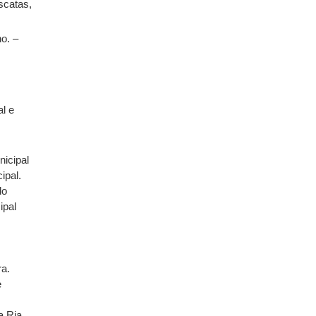
scatas,
o. –
al e
nicipal
ipal.
do
ipal
a.
e
a Ria