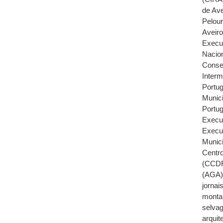
de Ave
Pelour
Aveir
Execu
Nacio
Conse
Inter
Portug
Munici
Portu
Execu
Execu
Munici
Centr
(CCDR
(AGA
jornai
monta
selva
arquit