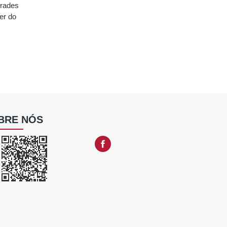
Frades
er do
BRE NÓS