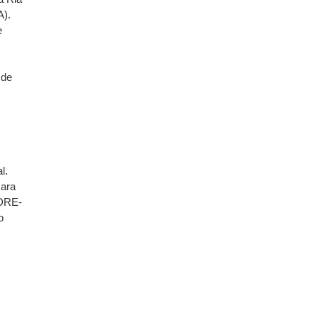
A).
e
 de
l.
ara
(DRE-
o