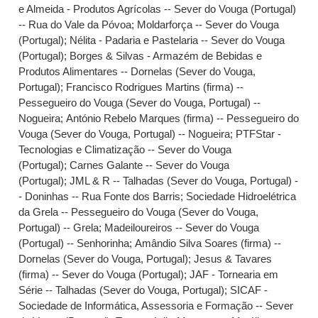
e Almeida - Produtos Agrícolas -- Sever do Vouga (Portugal)
-- Rua do Vale da Póvoa
;
Moldarforça -- Sever do Vouga
(Portugal)
;
Nélita - Padaria e Pastelaria -- Sever do Vouga
(Portugal)
;
Borges & Silvas - Armazém de Bebidas e
Produtos Alimentares -- Dornelas (Sever do Vouga,
Portugal)
;
Francisco Rodrigues Martins (firma) --
Pessegueiro do Vouga (Sever do Vouga, Portugal) --
Nogueira
;
António Rebelo Marques (firma) -- Pessegueiro do
Vouga (Sever do Vouga, Portugal) -- Nogueira
;
PTFStar -
Tecnologias e Climatização -- Sever do Vouga
(Portugal)
;
Carnes Galante -- Sever do Vouga
(Portugal)
;
JML & R -- Talhadas (Sever do Vouga, Portugal) -
- Doninhas -- Rua Fonte dos Barris
;
Sociedade Hidroelétrica
da Grela -- Pessegueiro do Vouga (Sever do Vouga,
Portugal) -- Grela
;
Madeiloureiros -- Sever do Vouga
(Portugal) -- Senhorinha
;
Amândio Silva Soares (firma) --
Dornelas (Sever do Vouga, Portugal)
;
Jesus & Tavares
(firma) -- Sever do Vouga (Portugal)
;
JAF - Tornearia em
Série -- Talhadas (Sever do Vouga, Portugal)
;
SICAF -
Sociedade de Informática, Assessoria e Formação -- Sever