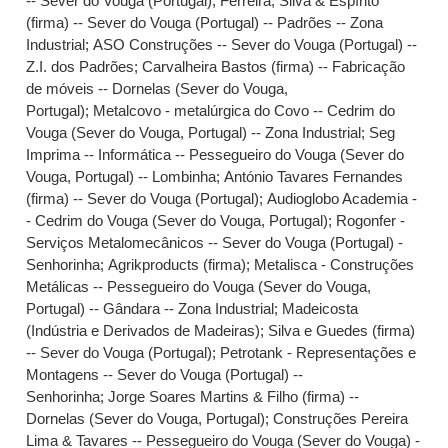
-- Sever do Vouga (Portugal)
;
Ferreira, Silva & Espírito
(firma) -- Sever do Vouga (Portugal) -- Padrões -- Zona
Industrial
;
ASO Construções -- Sever do Vouga (Portugal) --
Z.I. dos Padrões
;
Carvalheira Bastos (firma) -- Fabricação
de móveis -- Dornelas (Sever do Vouga,
Portugal)
;
Metalcovo - metalúrgica do Covo -- Cedrim do
Vouga (Sever do Vouga, Portugal) -- Zona Industrial
;
Seg
Imprima -- Informática -- Pessegueiro do Vouga (Sever do
Vouga, Portugal) -- Lombinha
;
António Tavares Fernandes
(firma) -- Sever do Vouga (Portugal)
;
Audioglobo Academia -
- Cedrim do Vouga (Sever do Vouga, Portugal)
;
Rogonfer -
Serviços Metalomecânicos -- Sever do Vouga (Portugal) -
Senhorinha
;
Agrikproducts (firma)
;
Metalisca - Construções
Metálicas -- Pessegueiro do Vouga (Sever do Vouga,
Portugal) -- Gândara -- Zona Industrial
;
Madeicosta
(Indústria e Derivados de Madeiras)
;
Silva e Guedes (firma)
-- Sever do Vouga (Portugal)
;
Petrotank - Representações e
Montagens -- Sever do Vouga (Portugal) --
Senhorinha
;
Jorge Soares Martins & Filho (firma) --
Dornelas (Sever do Vouga, Portugal)
;
Construções Pereira
Lima & Tavares -- Pessegueiro do Vouga (Sever do Vouga) -