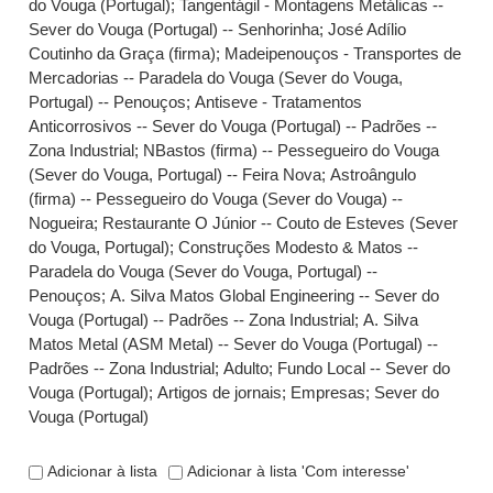
do Vouga (Portugal)
;
Tangentágil - Montagens Metálicas --
Sever do Vouga (Portugal) -- Senhorinha
;
José Adílio
Coutinho da Graça (firma)
;
Madeipenouços - Transportes de
Mercadorias -- Paradela do Vouga (Sever do Vouga,
Portugal) -- Penouços
;
Antiseve - Tratamentos
Anticorrosivos -- Sever do Vouga (Portugal) -- Padrões --
Zona Industrial
;
NBastos (firma) -- Pessegueiro do Vouga
(Sever do Vouga, Portugal) -- Feira Nova
;
Astroângulo
(firma) -- Pessegueiro do Vouga (Sever do Vouga) --
Nogueira
;
Restaurante O Júnior -- Couto de Esteves (Sever
do Vouga, Portugal)
;
Construções Modesto & Matos --
Paradela do Vouga (Sever do Vouga, Portugal) --
Penouços
;
A. Silva Matos Global Engineering -- Sever do
Vouga (Portugal) -- Padrões -- Zona Industrial
;
A. Silva
Matos Metal (ASM Metal) -- Sever do Vouga (Portugal) --
Padrões -- Zona Industrial
;
Adulto
;
Fundo Local -- Sever do
Vouga (Portugal)
;
Artigos de jornais
;
Empresas
;
Sever do
Vouga (Portugal)
Adicionar à lista
Adicionar à lista 'Com interesse'