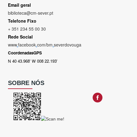
Email geral
biblioteca@cm-sever.pt
Telefone Fixo
+ 351 234 55 00 30
Rede Social
www
.
facebook
.
com/bm
.
severdovouga
CoordenadasGPS
N 40 43.968' W 008 22.193'
SOBRE NÓS