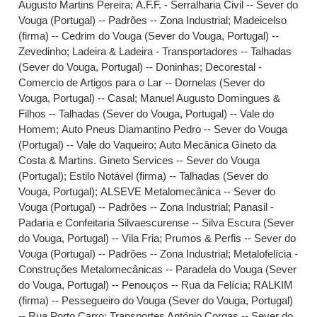
Augusto Martins Pereira
;
A.F.F. - Serralharia Civil -- Sever do
Vouga (Portugal) -- Padrões -- Zona Industrial
;
Madeicelso
(firma) -- Cedrim do Vouga (Sever do Vouga, Portugal) --
Zevedinho
;
Ladeira & Ladeira - Transportadores -- Talhadas
(Sever do Vouga, Portugal) -- Doninhas
;
Decorestal -
Comercio de Artigos para o Lar -- Dornelas (Sever do
Vouga, Portugal) -- Casal
;
Manuel Augusto Domingues &
Filhos -- Talhadas (Sever do Vouga, Portugal) -- Vale do
Homem
;
Auto Pneus Diamantino Pedro -- Sever do Vouga
(Portugal) -- Vale do Vaqueiro
;
Auto Mecânica Gineto da
Costa & Martins. Gineto Services -- Sever do Vouga
(Portugal)
;
Estilo Notável (firma) -- Talhadas (Sever do
Vouga, Portugal)
;
ALSEVE Metalomecânica -- Sever do
Vouga (Portugal) -- Padrões -- Zona Industrial
;
Panasil -
Padaria e Confeitaria Silvaescurense -- Silva Escura (Sever
do Vouga, Portugal) -- Vila Fria
;
Prumos & Perfis -- Sever do
Vouga (Portugal) -- Padrões -- Zona Industrial
;
Metalofelícia -
Construções Metalomecânicas -- Paradela do Vouga (Sever
do Vouga, Portugal) -- Penouços -- Rua da Felícia
;
RALKIM
(firma) -- Pessegueiro do Vouga (Sever do Vouga, Portugal)
-- Rua Porto Carro
;
Transportes António Corgas -- Sever do