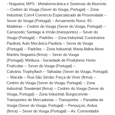
- Nogueira
;
MPS - Metalomecânica e Sistemas de Alumínio
-- Cedrim do Vouga (Sever do Vouga, Portugal) -- Zona
Industrial
;
Com4 Comércio Especializado de Proximidade --
Sever do Vouga (Portugal) -- Arruamento Novo
;
4S -
Madeiras -- Cedrim do Vouga (Sever do Vouga, Portugal) --
Carrazedo
;
Santiago & Irmão (transportes) -- Sever do
Vouga (Portugal) -- Padrões -- Zona Industrial
;
Construtora
Paulista
;
Auto Mecânica Paulista -- Sever do Vouga
(Portugal) -- Padrões -- Zona Industrial
;
Maria Aldina Alves
Martins Nogueira (firma) -- Sever do Vouga
(Portugal)
;
Mirtilusa - Sociedade de Produtores Horto-
Frutícolas -- Sever do Vouga (Portugal) --
Calvário
;
Trophyflash -- Talhadas (Sever do Vouga, Portugal)
-- Macida -- Rua São Simão
;
Força de Viver (firma) --
Cedrim do Vouga (Sever do Vouga, Portugal) -- Zona
Industrial
;
Tswaterjet (firma) -- Cedrim do Vouga (Sever do
Vouga, Portugal) -- Zona Industrial
;
Burgoconvite -
Transportes de Mercadorias -- Transportes -- Paradela do
Vouga (Sever do Vouga, Portugal) -- Penouços
;
Ardua
(firma) -- Sever do Vouga (Portugal) -- Av. Comendador