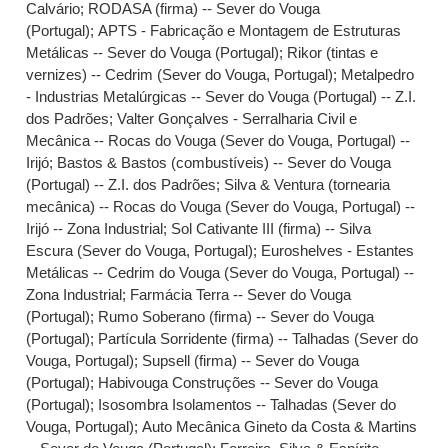
Calvário
;
RODASA (firma) -- Sever do Vouga
(Portugal)
;
APTS - Fabricação e Montagem de Estruturas
Metálicas -- Sever do Vouga (Portugal)
;
Rikor (tintas e
vernizes) -- Cedrim (Sever do Vouga, Portugal)
;
Metalpedro
- Industrias Metalúrgicas -- Sever do Vouga (Portugal) -- Z.I.
dos Padrões
;
Valter Gonçalves - Serralharia Civil e
Mecânica -- Rocas do Vouga (Sever do Vouga, Portugal) --
Irijó
;
Bastos & Bastos (combustíveis) -- Sever do Vouga
(Portugal) -- Z.I. dos Padrões
;
Silva & Ventura (tornearia
mecânica) -- Rocas do Vouga (Sever do Vouga, Portugal) --
Irijó -- Zona Industrial
;
Sol Cativante III (firma) -- Silva
Escura (Sever do Vouga, Portugal)
;
Euroshelves - Estantes
Metálicas -- Cedrim do Vouga (Sever do Vouga, Portugal) --
Zona Industrial
;
Farmácia Terra -- Sever do Vouga
(Portugal)
;
Rumo Soberano (firma) -- Sever do Vouga
(Portugal)
;
Partícula Sorridente (firma) -- Talhadas (Sever do
Vouga, Portugal)
;
Supsell (firma) -- Sever do Vouga
(Portugal)
;
Habivouga Construções -- Sever do Vouga
(Portugal)
;
Isosombra Isolamentos -- Talhadas (Sever do
Vouga, Portugal)
;
Auto Mecânica Gineto da Costa & Martins