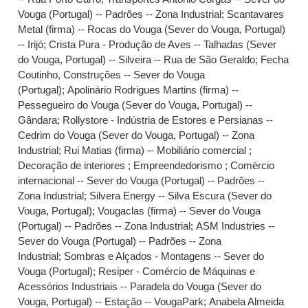
Vouga (Portugal) -- Padrões -- Zona Industrial
;
Scantavares
Metal (firma) -- Rocas do Vouga (Sever do Vouga, Portugal)
-- Irijó
;
Crista Pura - Produção de Aves -- Talhadas (Sever
do Vouga, Portugal) -- Silveira -- Rua de São Geraldo
;
Fecha
Coutinho, Construções -- Sever do Vouga
(Portugal)
;
Apolinário Rodrigues Martins (firma) --
Pessegueiro do Vouga (Sever do Vouga, Portugal) --
Gândara
;
Rollystore - Indústria de Estores e Persianas --
Cedrim do Vouga (Sever do Vouga, Portugal) -- Zona
Industrial
;
Rui Matias (firma) -- Mobiliário comercial ;
Decoração de interiores ; Empreendedorismo ; Comércio
internacional -- Sever do Vouga (Portugal) -- Padrões --
Zona Industrial
;
Silvera Energy -- Silva Escura (Sever do
Vouga, Portugal)
;
Vougaclas (firma) -- Sever do Vouga
(Portugal) -- Padrões -- Zona Industrial
;
ASM Industries --
Sever do Vouga (Portugal) -- Padrões -- Zona
Industrial
;
Sombras e Alçados - Montagens -- Sever do
Vouga (Portugal)
;
Resiper - Comércio de Máquinas e
Acessórios Industriais -- Paradela do Vouga (Sever do
Vouga, Portugal) -- Estação -- VougaPark
;
Anabela Almeida