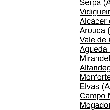
Serpa (A
Vidiguei
Alcácer 
Arouca (
Vale de 
Águeda 
Mirandel
Alfandeg
Monforte
Elvas (A
Campo M
Mogadou