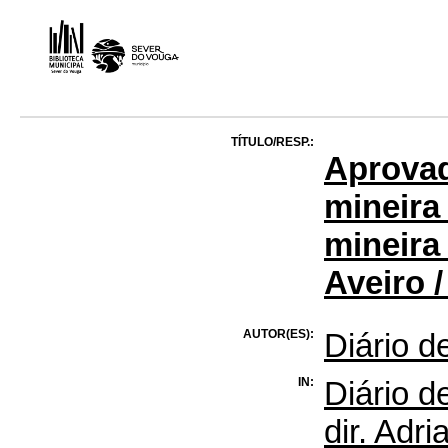
TÍTULO/RESP.:
Aprovad
mineira
mineira
Aveiro /
AUTOR(ES):
Diário d
IN:
Diário d
dir. Adr