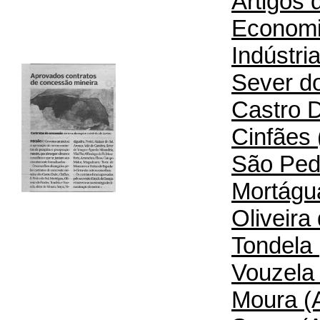
Artigos 
Econom
Indústri
Sever do
Castro D
Cinfães 
São Pedr
Mortágua
Oliveira
Tondela 
Vouzela 
Moura (A