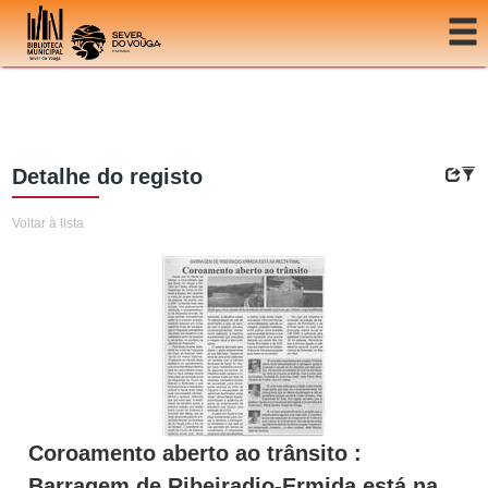
Ir para o conteúdo
Detalhe do registo
Voltar à lista
Coroamento aberto ao trânsito :
Barragem de Ribeiradio-Ermida está na