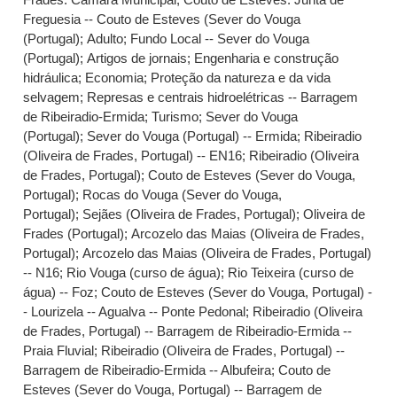
Freguesia -- Couto de Esteves (Sever do Vouga
(Portugal)
;
Adulto
;
Fundo Local -- Sever do Vouga
(Portugal)
;
Artigos de jornais
;
Engenharia e construção
hidráulica
;
Economia
;
Proteção da natureza e da vida
selvagem
;
Represas e centrais hidroelétricas -- Barragem
de Ribeiradio-Ermida
;
Turismo
;
Sever do Vouga
(Portugal)
;
Sever do Vouga (Portugal) -- Ermida
;
Ribeiradio
(Oliveira de Frades, Portugal) -- EN16
;
Ribeiradio (Oliveira
de Frades, Portugal)
;
Couto de Esteves (Sever do Vouga,
Portugal)
;
Rocas do Vouga (Sever do Vouga,
Portugal)
;
Sejães (Oliveira de Frades, Portugal)
;
Oliveira de
Frades (Portugal)
;
Arcozelo das Maias (Oliveira de Frades,
Portugal)
;
Arcozelo das Maias (Oliveira de Frades, Portugal)
-- N16
;
Rio Vouga (curso de água)
;
Rio Teixeira (curso de
água) -- Foz
;
Couto de Esteves (Sever do Vouga, Portugal) -
- Lourizela -- Agualva -- Ponte Pedonal
;
Ribeiradio (Oliveira
de Frades, Portugal) -- Barragem de Ribeiradio-Ermida --
Praia Fluvial
;
Ribeiradio (Oliveira de Frades, Portugal) --
Barragem de Ribeiradio-Ermida -- Albufeira
;
Couto de
Esteves (Sever do Vouga, Portugal) -- Barragem de