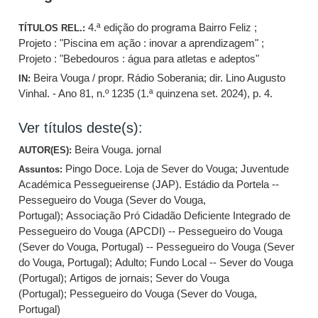
4.ª edição do programa Bairro Feliz ;
TÍTULOS REL.:
Projeto : "Piscina em ação : inovar a aprendizagem" ;
Projeto : "Bebedouros : água para atletas e adeptos"
Beira Vouga / propr. Rádio Soberania; dir. Lino Augusto
IN:
Vinhal. - Ano 81, n.º 1235 (1.ª quinzena set. 2024), p. 4.
Ver títulos deste(s):
Beira Vouga. jornal
AUTOR(ES):
Pingo Doce. Loja de Sever do Vouga
;
Juventude
Assuntos:
Académica Pessegueirense (JAP). Estádio da Portela --
Pessegueiro do Vouga (Sever do Vouga,
Portugal)
;
Associação Pró Cidadão Deficiente Integrado de
Pessegueiro do Vouga (APCDI) -- Pessegueiro do Vouga
(Sever do Vouga, Portugal) -- Pessegueiro do Vouga (Sever
do Vouga, Portugal)
;
Adulto
;
Fundo Local -- Sever do Vouga
(Portugal)
;
Artigos de jornais
;
Sever do Vouga
(Portugal)
;
Pessegueiro do Vouga (Sever do Vouga,
Portugal)