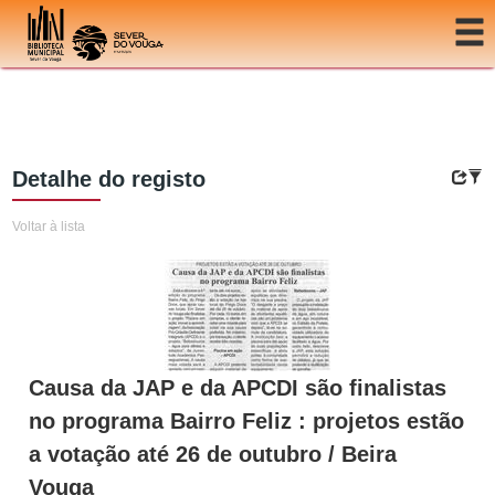
Ir para o conteúdo
Detalhe do registo
Voltar à lista
Causa da JAP e da APCDI são finalistas
no programa Bairro Feliz : projetos estão
a votação até 26 de outubro / Beira
Vouga