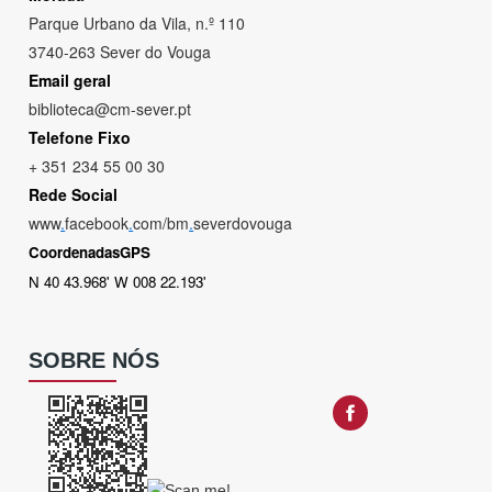
Parque Urbano da Vila, n.º 110
3740-263 Sever do Vouga
Email geral
biblioteca@cm-sever.pt
Telefone Fixo
+ 351 234 55 00 30
Rede Social
www
.
facebook
.
com/bm
.
severdovouga
CoordenadasGPS
N 40 43.968' W 008 22.193'
SOBRE NÓS