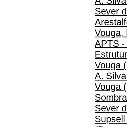
A. Silv
Sever d
Arestal
Vouga, 
APTS -
Estrutu
Vouga (
A. Silv
Vouga (
Sombras
Sever d
Supsell