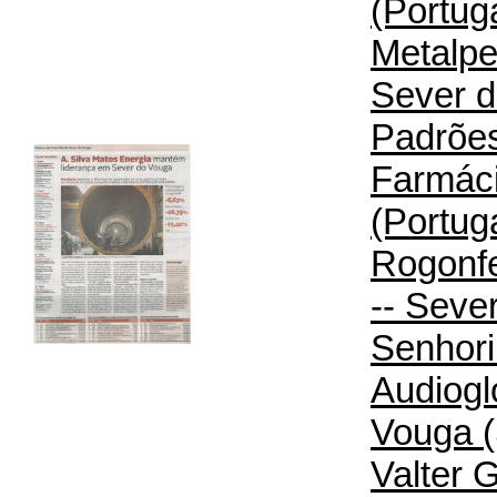
(Portug
Metalpe
Sever d
Padrõe
Farmáci
(Portug
Rogonfe
-- Seve
Senhor
Audiogl
Vouga (
Valter G