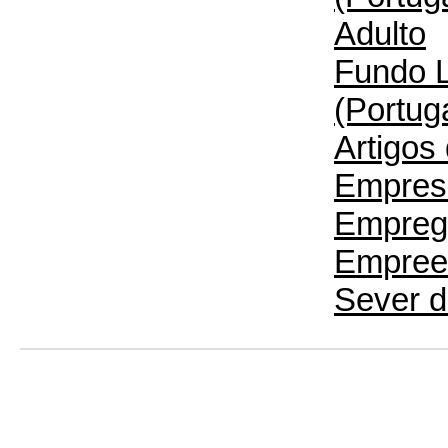
Adulto
Fundo L
(Portug
Artigos 
Empres
Empreg
Empree
Sever d