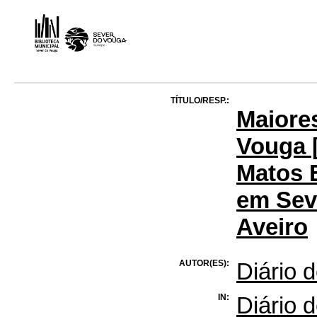
TÍTULO/RESP.:
Maiore
Vouga [
Matos 
em Seve
Aveiro
AUTOR(ES):
Diário 
IN:
Diário d