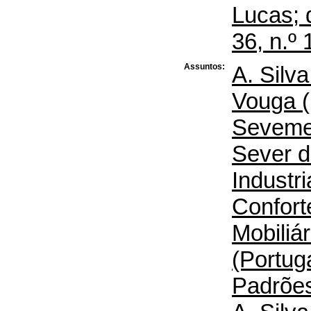
Lucas; 
36, n.º
Assuntos:
A. Silv
Vouga (
Seveme 
Sever d
Industri
Confort
Mobiliá
(Portuga
Padrõe