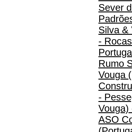
Sever d
Padrõe
Silva &
- Rocas
Portugal
Rumo So
Vouga (
Constru
- Pesse
Vouga) 
ASO Con
(Portuga