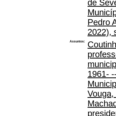
de Seve
Municíp
Pedro A
2022), 
Assuntos:
Coutinh
profess
municip
1961- 
Municip
Vouga, 
Machad
preside