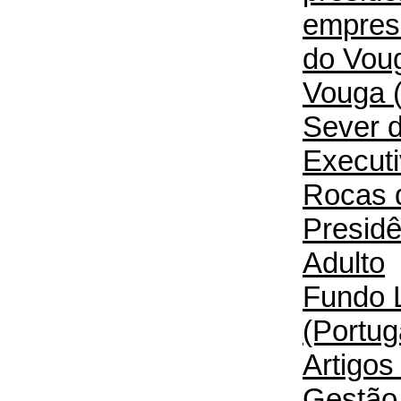
empresá
do Voug
Vouga (
Sever 
Execut
Rocas d
Presidê
Adulto
Fundo L
(Portug
Artigos
Gestão 