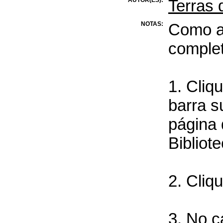
Terras 
NOTAS:
Como ac
complet
1. Cliq
barra s
página 
Bibliote
2. Cliq
3. No c