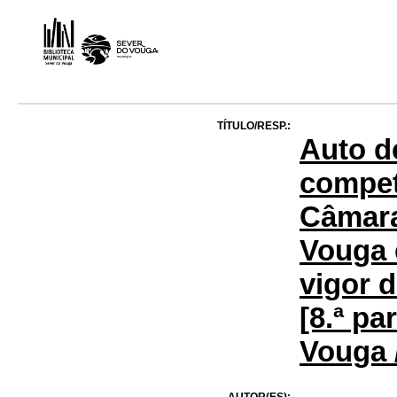
TÍTULO/RESP.:
Auto d
compet
Câmara
Vouga 
vigor d
[8.ª pa
Vouga 
AUTOR(ES):