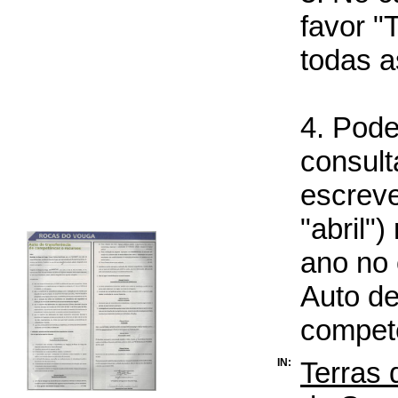
favor "
todas a
4. Pode
consult
escrev
"abril"
ano no
Auto de
compet
IN:
Terras 