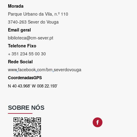
Morada
Parque Urbano da Vila, n.º 110
3740-263 Sever do Vouga
Email geral
biblioteca@cm-sever.pt
Telefone Fixo
+ 351 234 55 00 30
Rede Social
www
.
facebook
.
com/bm
.
severdovouga
CoordenadasGPS
N 40 43.968' W 008 22.193'
SOBRE NÓS