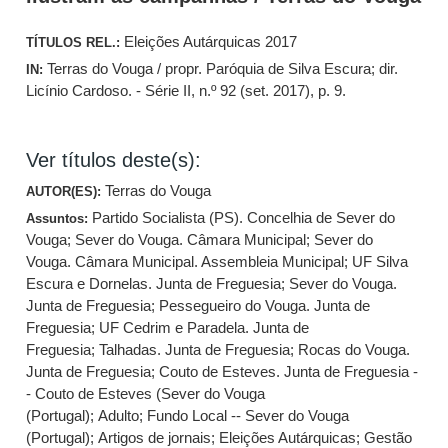
Eleições Autárquicas 2017
TÍTULOS REL.:
Terras do Vouga / propr. Paróquia de Silva Escura; dir.
IN:
Licínio Cardoso. - Série II, n.º 92 (set. 2017), p. 9.
Ver títulos deste(s):
Terras do Vouga
AUTOR(ES):
Partido Socialista (PS). Concelhia de Sever do
Assuntos:
Vouga
;
Sever do Vouga. Câmara Municipal
;
Sever do
Vouga. Câmara Municipal. Assembleia Municipal
;
UF Silva
Escura e Dornelas. Junta de Freguesia
;
Sever do Vouga.
Junta de Freguesia
;
Pessegueiro do Vouga. Junta de
Freguesia
;
UF Cedrim e Paradela. Junta de
Freguesia
;
Talhadas. Junta de Freguesia
;
Rocas do Vouga.
Junta de Freguesia
;
Couto de Esteves. Junta de Freguesia -
- Couto de Esteves (Sever do Vouga
(Portugal)
;
Adulto
;
Fundo Local -- Sever do Vouga
(Portugal)
;
Artigos de jornais
;
Eleições Autárquicas
;
Gestão