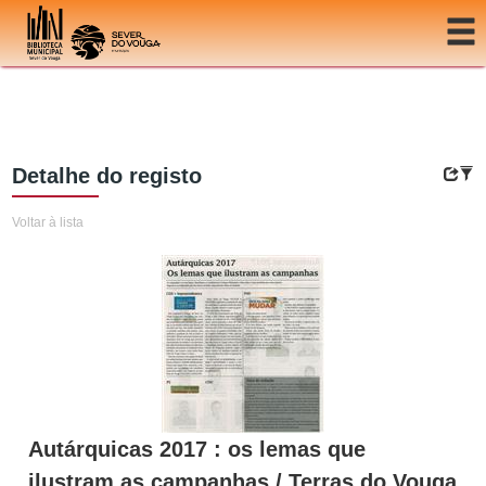
Ir para o conteúdo
Detalhe do registo
Voltar à lista
Autárquicas 2017 : os lemas que
ilustram as campanhas / Terras do Vouga