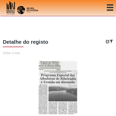
Ir para o conteúdo
Detalhe do registo
Voltar à lista