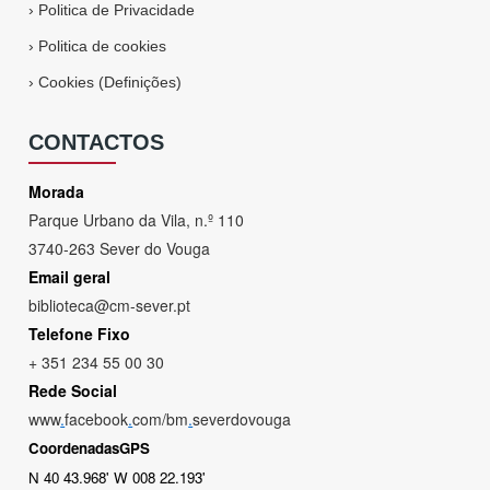
›
Politica de Privacidade
›
Politica de cookies
›
Cookies (Definições)
CONTACTOS
Morada
Parque Urbano da Vila, n.º 110
3740-263 Sever do Vouga
Email geral
biblioteca@cm-sever.pt
Telefone Fixo
+ 351 234 55 00 30
Rede Social
www
.
facebook
.
com/bm
.
severdovouga
CoordenadasGPS
N 40 43.968' W 008 22.193'