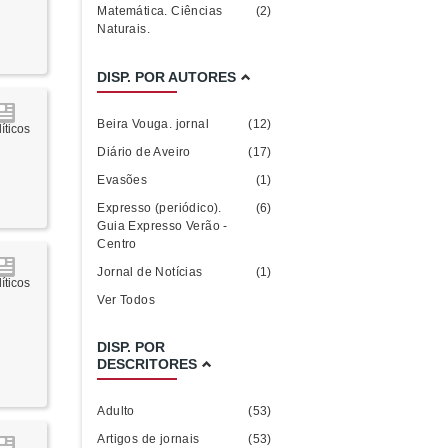
Matemática. Ciências
(2)
Naturais.
DISP. POR AUTORES
Beira Vouga. jornal
(12)
íticos
Diário de Aveiro
(17)
Evasões
(1)
Expresso (periódico).
(6)
Guia Expresso Verão -
Centro
Jornal de Notícias
(1)
íticos
Ver Todos
DISP. POR
DESCRITORES
Adulto
(53)
Artigos de jornais
(53)