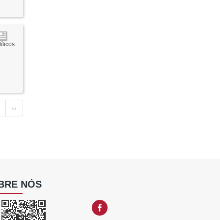
íticos
››
BRE NÓS