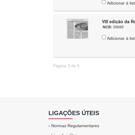
Adicionar à lis
VIII edição da R
NCB:
39689
Adicionar à lis
Página 3 de 5
LIGAÇÕES ÚTEIS
›
Normas Regulamentares