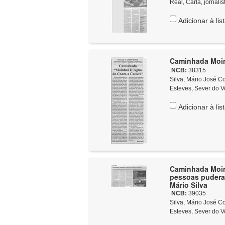
Real, Carla, jornalis
Adicionar à lis
Caminhada Moinh
NCB:
38315
Silva, Mário José Costa
Esteves, Sever do V
Adicionar à lis
Caminhada Moin
pessoas pudera
Mário Silva
NCB:
39035
Silva, Mário José Costa
Esteves, Sever do V