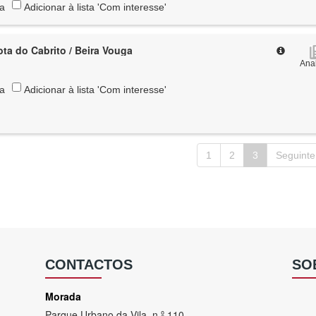
ta
Adicionar à lista 'Com interesse'
ota do Cabrito / Beira Vouga
Anal
ta
Adicionar à lista 'Com interesse'
1
2
3
Seguinte
CONTACTOS
SO
Morada
Parque Urbano da Vila, n.º 110