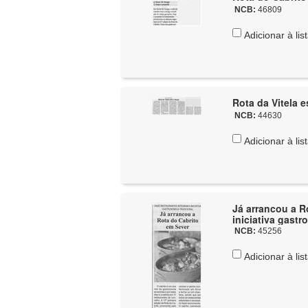
NCB:
46809
Adicionar à lis
Rota da Vitela e
NCB:
44630
Adicionar à lis
Já arrancou a R
iniciativa gastr
NCB:
45256
Adicionar à lis