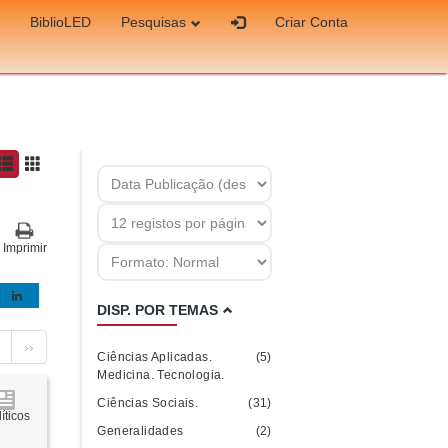
BiblioLED
Pesquisas
Criar Conta
Imprimir
DISP. POR TEMAS
››
Ciências Aplicadas.
(5)
Medicina. Tecnologia.
Ciências Sociais.
(31)
íticos
Generalidades
(2)