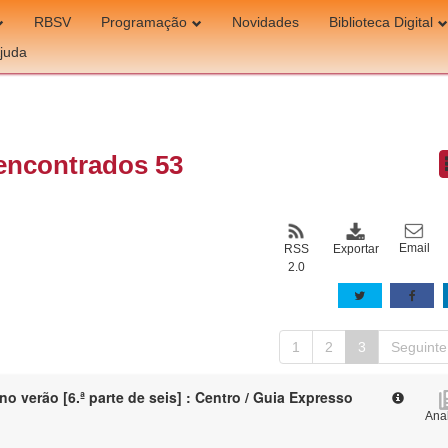
RBSV
Programação
Novidades
Biblioteca Digital
juda
encontrados 53
Email
Exportar
RSS
2.0
1
2
3
Seguinte
no verão [6.ª parte de seis] : Centro / Guia Expresso
Anal