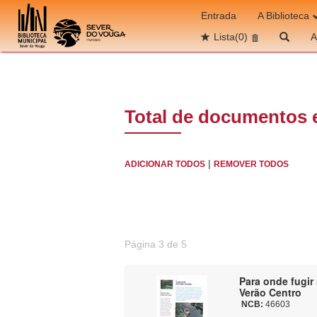
Ir para o conteúdo
Entrada
A Biblioteca
Lista
(0)
A
Total de documentos 
|
ADICIONAR TODOS
REMOVER TODOS
Página 3 de 5
Para onde fugir 
Verão Centro
NCB:
46603