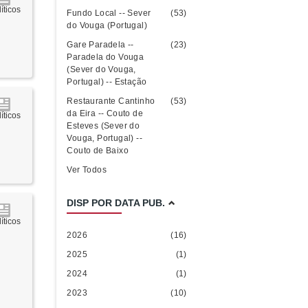
íticos
Fundo Local -- Sever
(53)
do Vouga (Portugal)
Gare Paradela --
(23)
Paradela do Vouga
(Sever do Vouga,
Portugal) -- Estação
Restaurante Cantinho
(53)
da Eira -- Couto de
íticos
Esteves (Sever do
Vouga, Portugal) --
Couto de Baixo
Ver Todos
DISP POR DATA PUB.
íticos
2026
(16)
2025
(1)
2024
(1)
2023
(10)