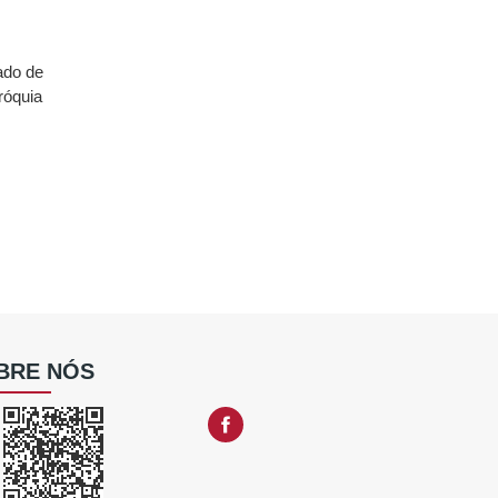
tado de
aróquia
BRE NÓS