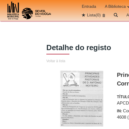
Ir para o conteúdo
Entrada
A Biblioteca
Lista
(0)
A
Detalhe do registo
Voltar à lista
Prin
Corr
TÍTUL
APCD
Cor
IN:
4608 (