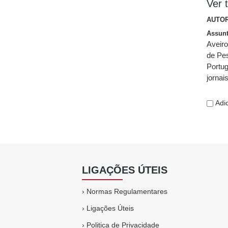
Ver t
AUTOR
Assun
Aveir
de Pe
Portug
jornai
Adic
LIGAÇÕES ÚTEIS
›
Normas Regulamentares
›
Ligações Úteis
›
Politica de Privacidade