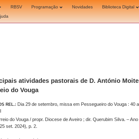
RBSV
Programação
Novidades
Biblioteca Digital
juda
cipais atividades pastorais de D. António Moitei
eio do Vouga
Dia 29 de setembro, missa em Pessegueiro do Vouga : 40 
OS REL.:
I
reio do Vouga / propr. Diocese de Aveiro ; dir. Querubim Silva. – Ano 
25 set. 2024), p. 2.