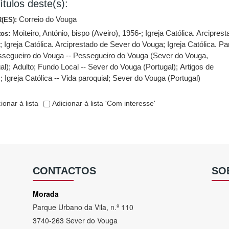
ítulos deste(s):
Correio do Vouga
(ES):
Moiteiro, António, bispo (Aveiro), 1956-
;
Igreja Católica. Arcipres
tos:
o
;
Igreja Católica. Arciprestado de Sever do Vouga
;
Igreja Católica. P
ssegueiro do Vouga -- Pessegueiro do Vouga (Sever do Vouga,
al)
;
Adulto
;
Fundo Local -- Sever do Vouga (Portugal)
;
Artigos de
s
;
Igreja Católica -- Vida paroquial
;
Sever do Vouga (Portugal)
ionar à lista
Adicionar à lista 'Com interesse'
CONTACTOS
SO
Morada
Parque Urbano da Vila, n.º 110
3740-263 Sever do Vouga