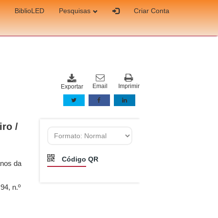
BiblioLED
Pesquisas
Criar Conta
Email
Imprimir
Exportar
ro /
Código QR
anos da
94, n.º