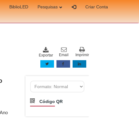
BiblioLED
Pesquisas
Criar Conta
Email
Imprimir
Exportar
o
Código QR
- Ano