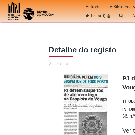
Ir para o conteúdo
Entrada
A Biblioteca
Lista
(0)
A
Detalhe do registo
Voltar à lista
PJ d
Voug
TÍTUL
Diá
IN:
36, n.
Ver t