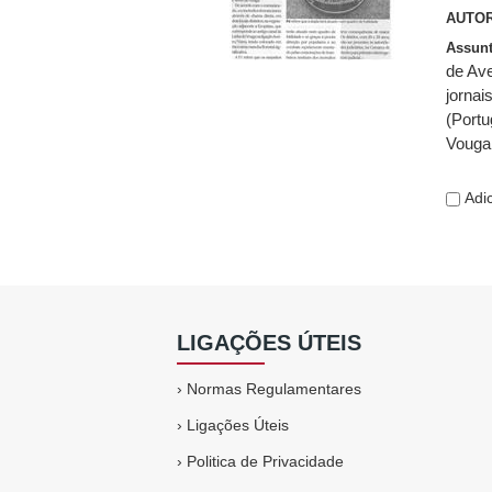
AUTOR
Assun
de Ave
jornai
(Portu
Vouga
Adic
LIGAÇÕES ÚTEIS
›
Normas Regulamentares
›
Ligações Úteis
›
Politica de Privacidade