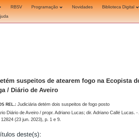
RBSV
Programação
Novidades
Biblioteca Digital
juda
etém suspeitos de atearem fogo na Ecopista d
a / Diário de Aveiro
Judiciária detém dois suspeitos de fogo posto
OS REL.:
rio Diário de Aveiro / propr. Adriano Lucas; dir. Adriano Callé Lucas. 
º 12824 (23 jun. 2023), p. 1 e 9.
ítulos deste(s):