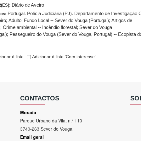
Diário de Aveiro
(ES):
Portugal. Polícia Judiciária (PJ). Departamento de Investigação 
tos:
iro
;
Adulto
;
Fundo Local -- Sever do Vouga (Portugal)
;
Artigos de
s
;
Crime ambiental -- Incêndio florestal
;
Sever do Vouga
gal)
;
Pessegueiro do Vouga (Sever do Vouga, Portugal) -- Ecopista d
ionar à lista
Adicionar à lista 'Com interesse'
CONTACTOS
SO
Morada
Parque Urbano da Vila, n.º 110
3740-263 Sever do Vouga
Email geral