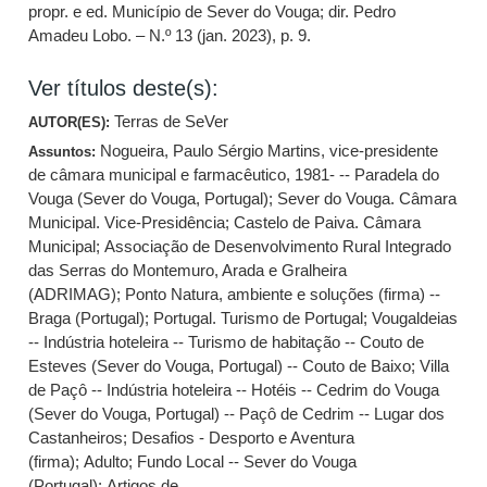
propr. e ed. Município de Sever do Vouga; dir. Pedro
Amadeu Lobo. – N.º 13 (jan. 2023), p. 9.
Ver títulos deste(s):
Terras de SeVer
AUTOR(ES):
Nogueira, Paulo Sérgio Martins, vice-presidente
Assuntos:
de câmara municipal e farmacêutico, 1981- -- Paradela do
Vouga (Sever do Vouga, Portugal)
;
Sever do Vouga. Câmara
Municipal. Vice-Presidência
;
Castelo de Paiva. Câmara
Municipal
;
Associação de Desenvolvimento Rural Integrado
das Serras do Montemuro, Arada e Gralheira
(ADRIMAG)
;
Ponto Natura, ambiente e soluções (firma) --
Braga (Portugal)
;
Portugal. Turismo de Portugal
;
Vougaldeias
-- Indústria hoteleira -- Turismo de habitação -- Couto de
Esteves (Sever do Vouga, Portugal) -- Couto de Baixo
;
Villa
de Paçô -- Indústria hoteleira -- Hotéis -- Cedrim do Vouga
(Sever do Vouga, Portugal) -- Paçô de Cedrim -- Lugar dos
Castanheiros
;
Desafios - Desporto e Aventura
(firma)
;
Adulto
;
Fundo Local -- Sever do Vouga
(Portugal)
;
Artigos de