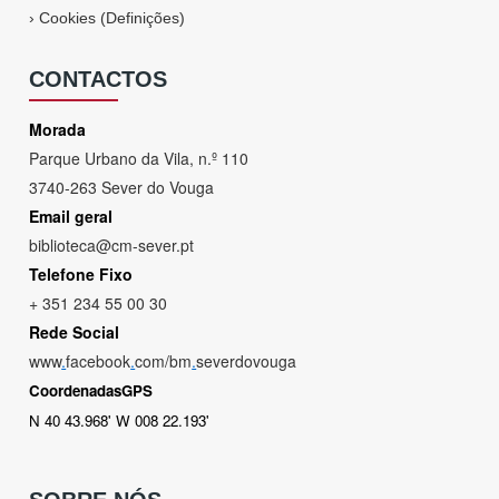
›
Cookies (Definições)
CONTACTOS
Morada
Parque Urbano da Vila, n.º 110
3740-263 Sever do Vouga
Email geral
biblioteca@cm-sever.pt
Telefone Fixo
+ 351 234 55 00 30
Rede Social
www
.
facebook
.
com/bm
.
severdovouga
CoordenadasGPS
N 40 43.968' W 008 22.193'