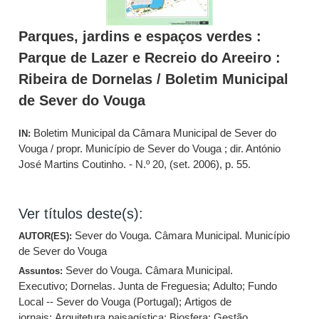
Parques, jardins e espaços verdes :
Parque de Lazer e Recreio do Areeiro :
Ribeira de Dornelas / Boletim Municipal
de Sever do Vouga
Boletim Municipal da Câmara Municipal de Sever do
IN:
Vouga / propr. Município de Sever do Vouga ; dir. António
José Martins Coutinho. - N.º 20, (set. 2006), p. 55.
Ver títulos deste(s):
Sever do Vouga. Câmara Municipal. Município
AUTOR(ES):
de Sever do Vouga
Sever do Vouga. Câmara Municipal.
Assuntos:
Executivo
;
Dornelas. Junta de Freguesia
;
Adulto
;
Fundo
Local -- Sever do Vouga (Portugal)
;
Artigos de
jornais
;
Arquitetura paisagística
;
Biosfera
;
Gestão