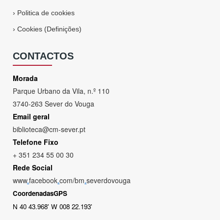
›
Politica de cookies
›
Cookies (Definições)
CONTACTOS
Morada
Parque Urbano da Vila, n.º 110
3740-263 Sever do Vouga
Email geral
biblioteca@cm-sever.pt
Telefone Fixo
+ 351 234 55 00 30
Rede Social
www
.
facebook
.
com/bm
.
severdovouga
CoordenadasGPS
N 40 43.968' W 008 22.193'