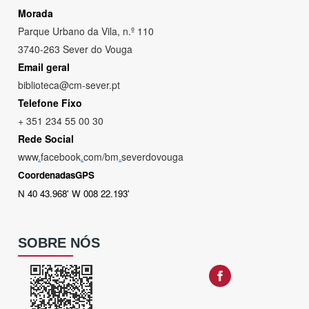
Morada
Parque Urbano da Vila, n.º 110
3740-263 Sever do Vouga
Email geral
biblioteca@cm-sever.pt
Telefone Fixo
+ 351 234 55 00 30
Rede Social
www
.
facebook
.
com/bm
.
severdovouga
CoordenadasGPS
N 40 43.968' W 008 22.193'
SOBRE NÓS