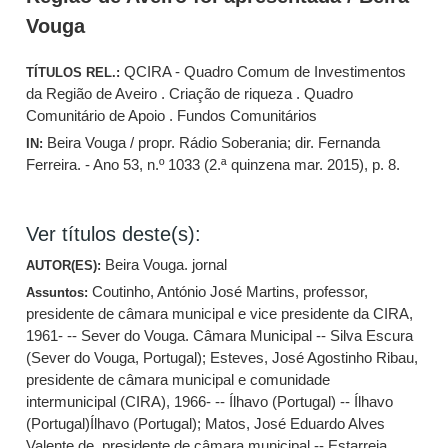
Vouga
QCIRA - Quadro Comum de Investimentos
TÍTULOS REL.:
da Região de Aveiro . Criação de riqueza . Quadro
Comunitário de Apoio . Fundos Comunitários
Beira Vouga / propr. Rádio Soberania; dir. Fernanda
IN:
Ferreira. - Ano 53, n.º 1033 (2.ª quinzena mar. 2015), p. 8.
Ver títulos deste(s):
Beira Vouga. jornal
AUTOR(ES):
Coutinho, António José Martins, professor,
Assuntos:
presidente de câmara municipal e vice presidente da CIRA,
1961- -- Sever do Vouga. Câmara Municipal -- Silva Escura
(Sever do Vouga, Portugal)
;
Esteves, José Agostinho Ribau,
presidente de câmara municipal e comunidade
intermunicipal (CIRA), 1966- -- Ílhavo (Portugal) -- Ílhavo
(Portugal)Ílhavo (Portugal)
;
Matos, José Eduardo Alves
Valente de, presidente de câmara municipal -- Estarreja