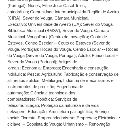
(Portugal)
;
Nunes, Filipe José Casal Teles,
catedrático
;
Comunidade Intermunicipal da Região de Aveiro
(CIRA)
;
Sever do Vouga. Câmara Municipal.
Executivo
;
Universidade de Aveiro (UA)
;
Sever do Vouga.
Biblioteca Municipal (BMSV)
;
Sever do Vouga. Câmara
Municipal. VougaPark (Centro de Inovação)
;
Couto de
Esteves. Centro Escolar -- Couto de Esteves (Sever do
Vouga, Portugal)
;
Rocas do Vouga. Centro Escolar -- Rocas
do Vouga (Sever do Vouga, Portugal)
;
Adulto
;
Fundo Local --
Sever do Vouga (Portugal)
;
Artigos de
jornais
;
Economia
;
Emprego
;
Engenharia e construção
hidráulica
;
Pesca
;
Agricultura
;
Fabricação e conservação de
alimentos sólidos
;
Metalurgia
;
Indústria de mecanismos e
instrumentos de precisão
;
Engenharia de
automação
;
Ciência e tecnologia dos
computadores
;
Robótica
;
Serviços de
telecomunicação
;
Proteção da natureza e da vida
selvagem
;
Educação
;
Arquitetura paisagística
;
Serviço
social
;
Floresta
;
Empreendedorismo
;
Empresas
;
Eletrónica
;
Via
ciclável -- Ecopista do Vouga
;
Urbanismo -- Renovação