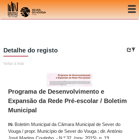
Ir para o conteúdo
Detalhe do registo
Voltar à lista
Programa de Desenvolvimento e
Expansão da Rede Pré-escolar / Boletim
Municipal
Boletim Municipal da Câmara Municipal de Sever do
IN:
Vouga / propr. Município de Sever do Vouga ; dir. António
José Martins Coutinho. - N.º 32, (nov. 2015), p. 19.