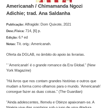
Americanah / Chimamanda Ngozi
Adichie; trad. Ana Saldanha
Alfragide: Dom Quixote, 2021
Publicação:
714, [6] p.
Desc.Física:
6.ª ed
Edição:
Tít. orig.: Americanah.
Notas:
Oferta da DGLAB, no âmbito do apoio às livrarias.
" 'Americanah' é o grande romance da Era Global." (New
York Magazine)
"Há livros que nos contam grandes histórias e outros que
mudam a forma como olhamos para o mundo. 'Americanah'
consegue fazer as duas coisas." (The Guardian)
"Ainda adolescentes, Ifemelu e Obinze apaixonam-se. A
Nigéria vive dias sombrios sob o jugo de uma ditadura