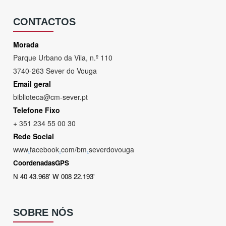
CONTACTOS
Morada
Parque Urbano da Vila, n.º 110
3740-263 Sever do Vouga
Email geral
biblioteca@cm-sever.pt
Telefone Fixo
+ 351 234 55 00 30
Rede Social
www
.
facebook
.
com/bm
.
severdovouga
CoordenadasGPS
N 40 43.968' W 008 22.193'
SOBRE NÓS