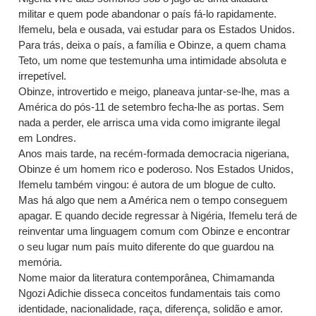
militar e quem pode abandonar o país fá-lo rapidamente.
Ifemelu, bela e ousada, vai estudar para os Estados Unidos.
Para trás, deixa o país, a família e Obinze, a quem chama
Teto, um nome que testemunha uma intimidade absoluta e
irrepetível.
Obinze, introvertido e meigo, planeava juntar-se-lhe, mas a
América do pós-11 de setembro fecha-lhe as portas. Sem
nada a perder, ele arrisca uma vida como imigrante ilegal
em Londres.
Anos mais tarde, na recém-formada democracia nigeriana,
Obinze é um homem rico e poderoso. Nos Estados Unidos,
Ifemelu também vingou: é autora de um blogue de culto.
Mas há algo que nem a América nem o tempo conseguem
apagar. E quando decide regressar à Nigéria, Ifemelu terá de
reinventar uma linguagem comum com Obinze e encontrar
o seu lugar num país muito diferente do que guardou na
memória.
Nome maior da literatura contemporânea, Chimamanda
Ngozi Adichie disseca conceitos fundamentais tais como
identidade, nacionalidade, raça, diferença, solidão e amor.