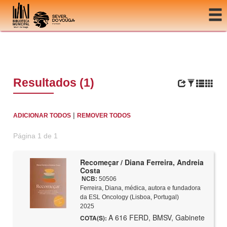
Ir para o conteúdo
Resultados (1)
|
ADICIONAR TODOS
REMOVER TODOS
Página 1 de 1
Recomeçar / Diana Ferreira, Andreia
Costa
NCB:
50506
Ferreira, Diana, médica, autora e fundadora
da ESL Oncology (Lisboa, Portugal)
2025
A 616 FERD, BMSV, Gabinete
COTA(S):