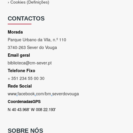
›
Cookies (Definições)
CONTACTOS
Morada
Parque Urbano da Vila, n.º 110
3740-263 Sever do Vouga
Email geral
biblioteca@cm-sever.pt
Telefone Fixo
+ 351 234 55 00 30
Rede Social
www
.
facebook
.
com/bm
.
severdovouga
CoordenadasGPS
N 40 43.968' W 008 22.193'
SOBRE NÓS