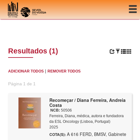
Ir para o conteúdo
Resultados (1)
|
ADICIONAR TODOS
REMOVER TODOS
Página 1 de 1
Recomeçar / Diana Ferreira, Andreia
Costa
NCB:
50506
Ferreira, Diana, médica, autora e fundadora
da ESL Oncology (Lisboa, Portugal)
2025
A 616 FERD, BMSV, Gabinete
COTA(S):