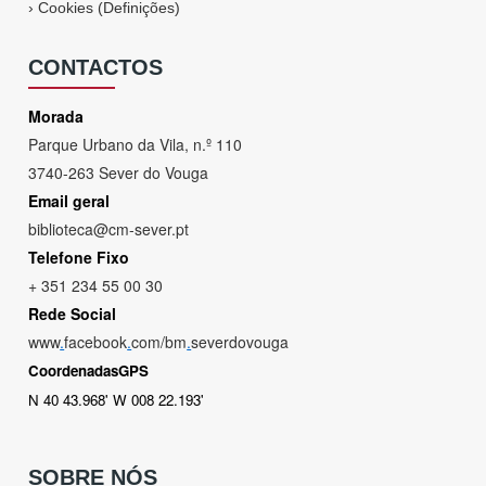
›
Cookies (Definições)
CONTACTOS
Morada
Parque Urbano da Vila, n.º 110
3740-263 Sever do Vouga
Email geral
biblioteca@cm-sever.pt
Telefone Fixo
+ 351 234 55 00 30
Rede Social
www
.
facebook
.
com/bm
.
severdovouga
CoordenadasGPS
N 40 43.968' W 008 22.193'
SOBRE NÓS