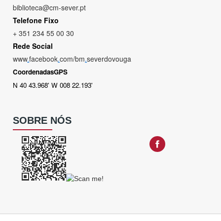
biblioteca@cm-sever.pt
Telefone Fixo
+ 351 234 55 00 30
Rede Social
www
.
facebook
.
com/bm
.
severdovouga
CoordenadasGPS
N 40 43.968' W 008 22.193'
SOBRE NÓS