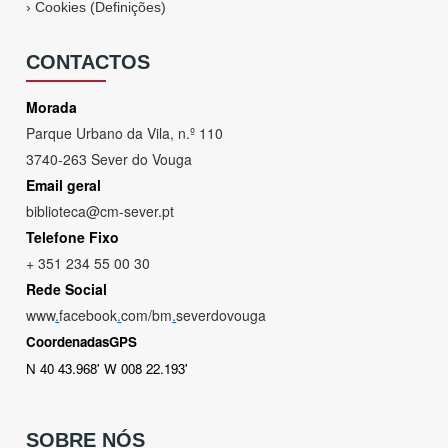
›
Cookies (Definições)
CONTACTOS
Morada
Parque Urbano da Vila, n.º 110
3740-263 Sever do Vouga
Email geral
biblioteca@cm-sever.pt
Telefone Fixo
+ 351 234 55 00 30
Rede Social
www
.
facebook
.
com/bm
.
severdovouga
CoordenadasGPS
N 40 43.968' W 008 22.193'
SOBRE NÓS