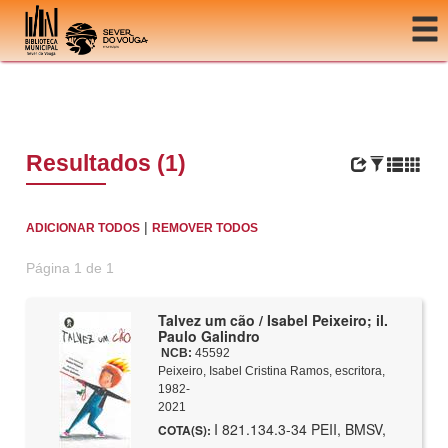
Ir para o conteúdo
Resultados (1)
|
ADICIONAR TODOS
REMOVER TODOS
Página 1 de 1
Talvez um cão / Isabel Peixeiro; il.
Paulo Galindro
NCB:
45592
Peixeiro, Isabel Cristina Ramos, escritora,
1982-
2021
I 821.134.3-34 PEII, BMSV,
COTA(S):