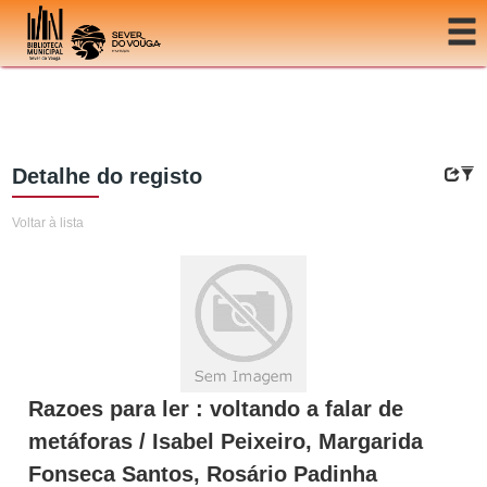
Ir para o conteúdo
Detalhe do registo
Voltar à lista
Razoes para ler : voltando a falar de
metáforas / Isabel Peixeiro, Margarida
Fonseca Santos, Rosário Padinha