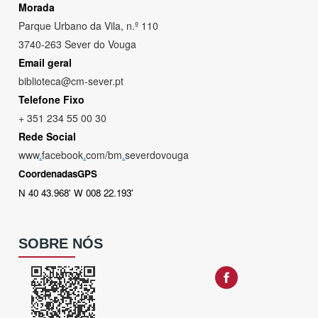
Morada
Parque Urbano da Vila, n.º 110
3740-263 Sever do Vouga
Email geral
biblioteca@cm-sever.pt
Telefone Fixo
+ 351 234 55 00 30
Rede Social
www
.
facebook
.
com/bm
.
severdovouga
CoordenadasGPS
N 40 43.968' W 008 22.193'
SOBRE NÓS