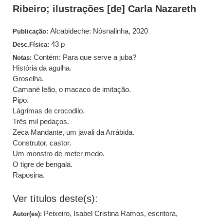
Ribeiro; ilustrações [de] Carla Nazareth
Alcabideche: Nósnalinha, 2020
Publicação:
43 p
Desc.Física:
Contém: Para que serve a juba?
Notas:
História da agulha.
Groselha.
Camané leão, o macaco de imitação.
Pipo.
Lágrimas de crocodilo.
Três mil pedaços.
Zeca Mandante, um javali da Arrábida.
Construtor, castor.
Um monstro de meter medo.
O tigre de bengala.
Raposina.
Ver títulos deste(s):
Peixeiro, Isabel Cristina Ramos, escritora,
Autor(es):