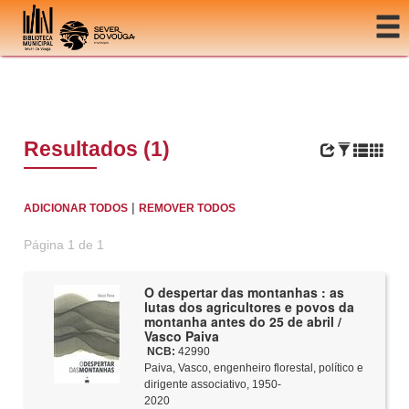
Ir para o conteúdo
Resultados (1)
|
ADICIONAR TODOS
REMOVER TODOS
Página 1 de 1
O despertar das montanhas : as
lutas dos agricultores e povos da
montanha antes do 25 de abril /
Vasco Paiva
NCB:
42990
Paiva, Vasco, engenheiro florestal, político e
dirigente associativo, 1950-
2020