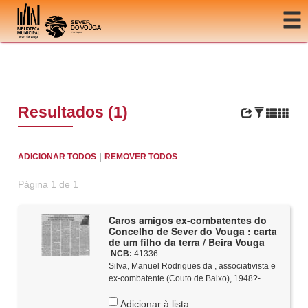
Ir para o conteúdo
Resultados (1)
|
ADICIONAR TODOS
REMOVER TODOS
Página 1 de 1
Caros amigos ex-combatentes do
Concelho de Sever do Vouga : carta
de um filho da terra / Beira Vouga
NCB:
41336
Silva, Manuel Rodrigues da , associativista e
ex-combatente (Couto de Baixo), 1948?-
Adicionar à lista