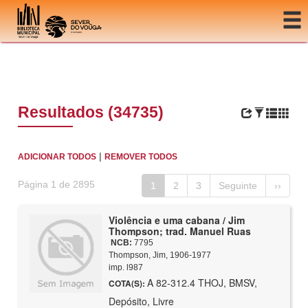
Ir para o conteúdo
Resultados (34735)
|
ADICIONAR TODOS
REMOVER TODOS
Página 1 de 2895
1
2
3
Seguinte
››
Violência e uma cabana / Jim
Thompson; trad. Manuel Ruas
NCB:
7795
Thompson, Jim, 1906-1977
imp. l987
A 82-312.4 THOJ, BMSV,
COTA(S):
Depósito, Livre