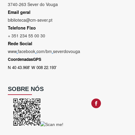
3740-263 Sever do Vouga
Email geral
biblioteca@cm-sever.pt
Telefone Fixo
+ 351 234 55 00 30
Rede Social
www
.
facebook
.
com/bm
.
severdovouga
CoordenadasGPS
N 40 43.968' W 008 22.193'
SOBRE NÓS