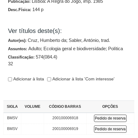
Lisboa: A Regra do Jogo, imp. 1985
Publicação:
144 p
Desc.Física:
Ver títulos deste(s):
Cruz, Humberto da
;
Sabler, António, trad.
Autor(es):
Adulto
;
Ecologia geral e biodiversidade
;
Política
Assuntos:
574(084.4)
Classificação:
32
Adicionar à lista
Adicionar à lista 'Com interesse'
SIGLA
VOLUME
CÓDIGO BARRAS
OPÇÕES
BMSV
200100006918
Pedido de reserva
BMSV
200100006919
Pedido de reserva