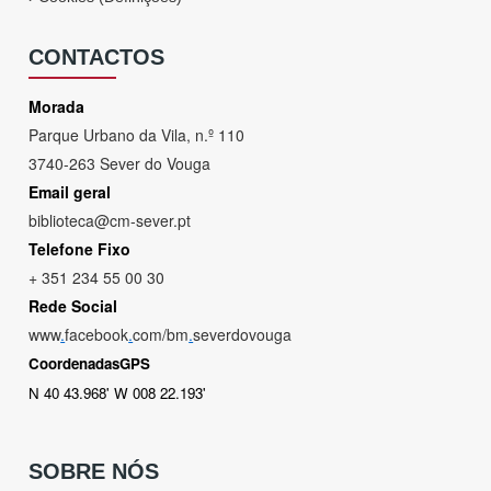
CONTACTOS
Morada
Parque Urbano da Vila, n.º 110
3740-263 Sever do Vouga
Email geral
biblioteca@cm-sever.pt
Telefone Fixo
+ 351 234 55 00 30
Rede Social
www
.
facebook
.
com/bm
.
severdovouga
CoordenadasGPS
N 40 43.968' W 008 22.193'
SOBRE NÓS