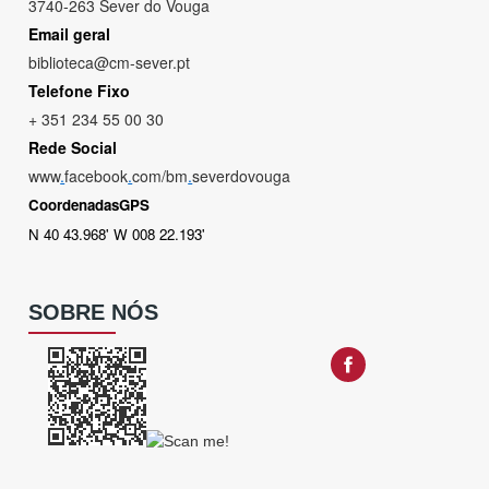
3740-263 Sever do Vouga
Email geral
biblioteca@cm-sever.pt
Telefone Fixo
+ 351 234 55 00 30
Rede Social
www
.
facebook
.
com/bm
.
severdovouga
CoordenadasGPS
N 40 43.968' W 008 22.193'
SOBRE NÓS