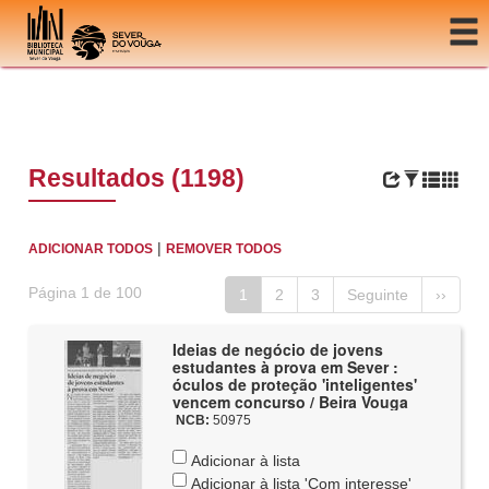
Ir para o conteúdo
Resultados (1198)
|
ADICIONAR TODOS
REMOVER TODOS
Página 1 de 100
1
2
3
Seguinte
››
Ideias de negócio de jovens
estudantes à prova em Sever :
óculos de proteção 'inteligentes'
vencem concurso / Beira Vouga
NCB:
50975
Adicionar à lista
Adicionar à lista 'Com interesse'