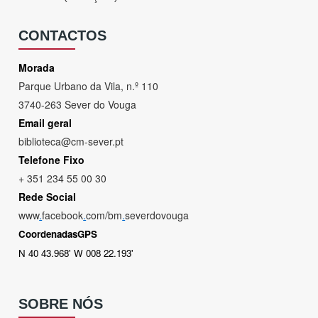
CONTACTOS
Morada
Parque Urbano da Vila, n.º 110
3740-263 Sever do Vouga
Email geral
biblioteca@cm-sever.pt
Telefone Fixo
+ 351 234 55 00 30
Rede Social
www
.
facebook
.
com/bm
.
severdovouga
CoordenadasGPS
N 40 43.968' W 008 22.193'
SOBRE NÓS