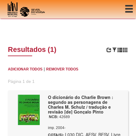
Ir para o conteúdo
Resultados (1)
|
ADICIONAR TODOS
REMOVER TODOS
Página 1 de 1
O dicionário do Charlie Brown :
segundo as personagens de
Charles M. Schulz / tradução e
revisão [de] Gonçalo Pinto
NCB:
42689
imp. 2004-
I 030 DIC, AESV, BESV, Livre
COTA(S):